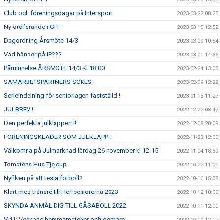
Club och föreningsdagar på Intersport
2023-03-22 08:25
Ny ordförande i GFF
2023-03-15 12:52
Dagordning Årsmöte 14/3
2023-03-09 10:54
Vad händer på IP???
2023-03-01 14:36
Påminnelse ÅRSMÖTE 14/3 Kl 18:00
2023-02-24 13:00
SAMARBETSPARTNERS SÖKES
2023-02-09 12:28
Serieindelning för seniorlagen fastställd !
2023-01-13 11:27
JULBREV !
2022-12-22 08:47
Den perfekta julklappen !!
2022-12-08 20:09
FÖRENINGSKLÄDER SOM JULKLAPP !
2022-11-23 12:00
Välkomna på Julmarknad lördag 26 november kl 12-15
2022-11-04 18:59
Tomatens Hus Tjejcup
2022-10-22 11:09
Nyfiken på att testa fotboll?
2022-10-16 15:38
Klart med tränare till Herrseniorerna 2023
2022-10-12 10:00
SKYNDA ANMÄL DIG TILL GÅSABOLL 2022
2022-10-11 12:00
V.41: Veckans hemmamatcher och domare
2022-10-10 12:12