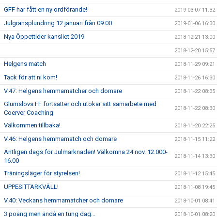
GFF har fått en ny ordförande!
2019-03-07 11:32
Julgransplundring 12 januari från 09.00
2019-01-06 16:30
Nya Öppettider kansliet 2019
2018-12-21 13:00
2018-12-20 15:57
Helgens match
2018-11-29 09:21
Tack för att ni kom!
2018-11-26 16:30
V.47: Helgens hemmamatcher och domare
2018-11-22 08:35
Glumslövs FF fortsätter och utökar sitt samarbete med
2018-11-22 08:30
Coerver Coaching
Välkommen tillbaka!
2018-11-20 22:25
V.46: Helgens hemmamatch och domare
2018-11-15 11:22
Äntligen dags för Julmarknaden! Välkomna 24 nov. 12.000-
2018-11-14 13:30
16.00
Träningsläger för styrelsen!
2018-11-12 15:45
UPPESITTARKVÄLL!
2018-11-08 19:45
V.40: Veckans hemmamatcher och domare
2018-10-01 08:41
3 poäng men ändå en tung dag...
2018-10-01 08:20