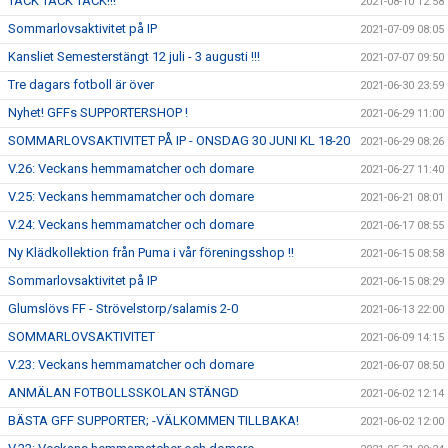
TACK TACK TACK!!!
2021-08-10 12:58
Sommarlovsaktivitet på IP
2021-07-09 08:05
Kansliet Semesterstängt 12 juli - 3 augusti !!!
2021-07-07 09:50
Tre dagars fotboll är över
2021-06-30 23:59
Nyhet! GFFs SUPPORTERSHOP !
2021-06-29 11:00
SOMMARLOVSAKTIVITET PÅ IP - ONSDAG 30 JUNI KL 18-20
2021-06-29 08:26
V.26: Veckans hemmamatcher och domare
2021-06-27 11:40
V.25: Veckans hemmamatcher och domare
2021-06-21 08:01
V.24: Veckans hemmamatcher och domare
2021-06-17 08:55
Ny Klädkollektion från Puma i vår föreningsshop !!
2021-06-15 08:58
Sommarlovsaktivitet på IP
2021-06-15 08:29
Glumslövs FF - Strövelstorp/salamis 2-0
2021-06-13 22:00
SOMMARLOVSAKTIVITET
2021-06-09 14:15
V.23: Veckans hemmamatcher och domare
2021-06-07 08:50
ANMÄLAN FOTBOLLSSKOLAN STÄNGD
2021-06-02 12:14
BÄSTA GFF SUPPORTER; -VÄLKOMMEN TILLBAKA!
2021-06-02 12:00