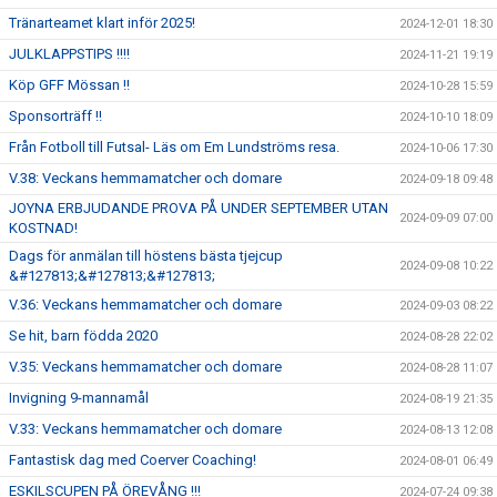
Tränarteamet klart inför 2025!
2024-12-01 18:30
JULKLAPPSTIPS !!!!
2024-11-21 19:19
Köp GFF Mössan !!
2024-10-28 15:59
Sponsorträff !!
2024-10-10 18:09
Från Fotboll till Futsal- Läs om Em Lundströms resa.
2024-10-06 17:30
V.38: Veckans hemmamatcher och domare
2024-09-18 09:48
JOYNA ERBJUDANDE PROVA PÅ UNDER SEPTEMBER UTAN
2024-09-09 07:00
KOSTNAD!
Dags för anmälan till höstens bästa tjejcup
2024-09-08 10:22
&#127813;&#127813;&#127813;
V.36: Veckans hemmamatcher och domare
2024-09-03 08:22
Se hit, barn födda 2020
2024-08-28 22:02
V.35: Veckans hemmamatcher och domare
2024-08-28 11:07
Invigning 9-mannamål
2024-08-19 21:35
V.33: Veckans hemmamatcher och domare
2024-08-13 12:08
Fantastisk dag med Coerver Coaching!
2024-08-01 06:49
ESKILSCUPEN PÅ ÖREVÅNG !!!
2024-07-24 09:38