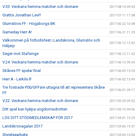
V.33: Veckans hemma matcher och domare
2017-08-14 09:43
Grattis Jonathan Levi!!
2017-07-11 17:08
Glumslövs FF - Högaborgs BK
2017-06-22 10:38
Gameday Herr A!
2017-06-21 11:29
Välkommen på fotbollsfest i Landskrona, Glumslöv och
2017-06-12 12:42
Häljarp.
Seger mot Stafsinge
2017-06-12 11:02
V.24: Veckans hemma matcher och domare
2017-06-12 09:54
Skånes FF spelar final
2017-06-09 13:29
Herr A - Lerkils IF
2017-06-02 13:49
Tre fostrade P00/GFFáre uttagna till att representera Skåne
2017-06-01 09:17
FF
V.22: Veckans hemma matcher och domare
2017-05-29 09:32
Ditt spel kan hjälpa ungdomsidrotten
2017-05-10 09:06
LÖS DITT STÖDMEDLEMSKAP FÖR 2017
2017-04-01 15:29
Landskronagalan 2017
2017-03-06 19:37
Styrelsearbete
2017-03-03 15:03