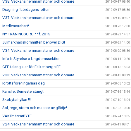
V.38: Veckans hemmamatcher och domare
2019-09-17 08:40
Dragning i Lördagens lotteri
2019-09-17 08:36
V.37: Veckans hemmamatcher och domare
2019-09-10 09:07
Medlemsrabatt!
2019-08-28 17:00
NY TRÄNINGSGRUPP f. 2015
2019-08-21 14:37
Julmarknadskommittén behöver DIG!
2019-08-21 14:00
V.34: Veckans hemmamatcher och domare
2019-08-20 08:36
Info fr Styrelse o Ungdomssektion
2019-08-14 10:20
GFF-talang klar för Falkenbergs FF
2019-08-13 15:03
V.33: Veckans hemmamatcher och domare
2019-08-13 08:19
Idrottsföreningarnas dag
2019-08-05 13:02
Kansliet Semesterstängt
2019-07-16 15:44
Skobytarhyllan !!!
2019-07-10 13:04
Sol, regn, storm och massor av glädje!
2019-07-03 10:00
VAKTmästarBYTE
2019-06-24 13:05
V.24: Veckans hemmamatcher och domare
2019-06-11 08:01