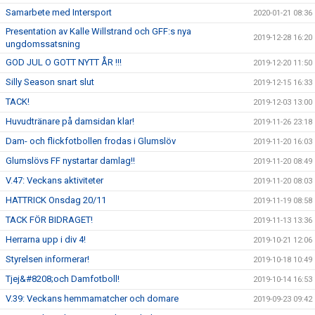
Samarbete med Intersport
2020-01-21 08:36
Presentation av Kalle Willstrand och GFF:s nya
2019-12-28 16:20
ungdomssatsning
GOD JUL O GOTT NYTT ÅR !!!
2019-12-20 11:50
Silly Season snart slut
2019-12-15 16:33
TACK!
2019-12-03 13:00
Huvudtränare på damsidan klar!
2019-11-26 23:18
Dam- och flickfotbollen frodas i Glumslöv
2019-11-20 16:03
Glumslövs FF nystartar damlag!!
2019-11-20 08:49
V.47: Veckans aktiviteter
2019-11-20 08:03
HATTRICK Onsdag 20/11
2019-11-19 08:58
TACK FÖR BIDRAGET!
2019-11-13 13:36
Herrarna upp i div 4!
2019-10-21 12:06
Styrelsen informerar!
2019-10-18 10:49
Tjej&#8208;och Damfotboll!
2019-10-14 16:53
V.39: Veckans hemmamatcher och domare
2019-09-23 09:42