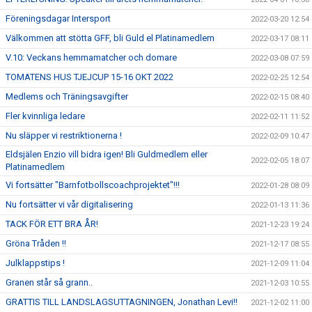
Föreningsdagar Intersport
2022-03-20 12:54
Välkommen att stötta GFF, bli Guld el Platinamedlem
2022-03-17 08:11
V.10: Veckans hemmamatcher och domare
2022-03-08 07:59
TOMATENS HUS TJEJCUP 15-16 OKT 2022
2022-02-25 12:54
Medlems och Träningsavgifter
2022-02-15 08:40
Fler kvinnliga ledare
2022-02-11 11:52
Nu släpper vi restriktionerna !
2022-02-09 10:47
Eldsjälen Enzio vill bidra igen! Bli Guldmedlem eller
2022-02-05 18:07
Platinamedlem
Vi fortsätter "Barnfotbollscoachprojektet"!!!
2022-01-28 08:09
Nu fortsätter vi vår digitalisering
2022-01-13 11:36
TACK FÖR ETT BRA ÅR!
2021-12-23 19:24
Gröna Tråden !!
2021-12-17 08:55
Julklappstips !
2021-12-09 11:04
Granen står så grann..
2021-12-03 10:55
GRATTIS TILL LANDSLAGSUTTAGNINGEN, Jonathan Levi!!
2021-12-02 11:00