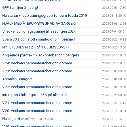
GFF-familjen är i sorg!
2023-09-01 17:30
Nu startar vi upp träningsgrupp för barn födda 2019
2023-08-18 20:40
HJÄLP MED ÅTERUPPBYGGNAD AV SARGER!
2023-08-06 12:24
Vi söker Juniorlagstränare till säsongen 2024
2023-07-04 08:21
Spara 30% och stötta samtidigt din förening!
2023-06-26 10:13
NYHETSBREV NR 2 FRÅN GLUMSLÖVS FF
2023-06-22 13:00
Angående pyroteknik, rökbomber och bangers
2023-06-15 10:09
V.24: Veckans hemmamatcher och domare
2023-06-12 10:01
V.23: Veckans hemmamatcher och domare
2023-06-05 09:39
Anmälan Stängd !!
2023-06-01 08:00
V.22: Veckans hemmamatcher och domare
2023-05-31 12:08
Intersport Clubdagar – 25% på alla skor
2023-05-25 08:38
V.21: Veckans hemmamatcher och domare
2023-05-22 14:15
V.20: Veckans hemmamatcher och domare
2023-05-15 10:04
Nu säljer vi skoväska och keps !
2023-05-10 13:21
V.19: Veckans hemmamatcher och domare
2023-05-08 09:56