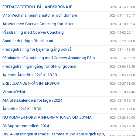
FREDAGSFOTBOLL PÅ LANDSKRONA IP
2024-04-16 13:00
V.15: Veckans hemmamatcher och domare
2024-04-11 10:17
Arbetet med Coerver Coaching fortsätter!
2024-04-10 19:54
Påskträning med Coerver Coaching
2024-04-02 22:11
Snart är det dags för säljstart!
2024-03-22 07:00
Fredagsträning för tjejerna igång också
2024-03-14 18:30
Påminnelse Extraträning med Coerver Annandag Påsk
2024-03-14 09:29
Fredagsträningar igång för GFF ungdomar
2024-03-06 18:30
Agenda Årsmötet 12/3 kl 18:30
2024-03-05 12:08
ERBJUDANDE FRÅN INTERSPORT
2024-02-27 11:08
Vi har JOYNAt
2024-02-18 17:46
Aktivitetskalendern för lagen 2024
2024-02-15 12:18
Årsmöte 12/3 Kl 18:30
2024-01-31 12:00
NU KOMMER FÖRSTA INFORMATIONEN OM JOYNA!
2024-01-26 10:00
Bli Supportermedlem 2024 !!
2024-01-24 12:30
DIV. 4-Satsningen startade i samma stund som vi gick upp,