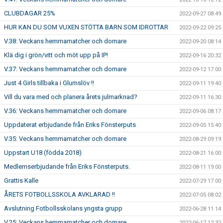
CLUBDAGAR 25%
2022-09-27 08:49
HUR KAN DU SOM VUXEN STÖTTA BARN SOM IDROTTAR
2022-09-22 09:25
V.38: Veckans hemmamatcher och domare
2022-09-20 08:14
Klä dig i grön/vitt och möt upp på IP!
2022-09-16 20:32
V.37: Veckans hemmamatcher och domare
2022-09-12 17:00
Just 4 Girls tillbaka i Glumslöv !!
2022-09-11 19:40
Vill du vara med och planera årets julmarknad?
2022-09-11 16:30
V.36: Veckans hemmamatcher och domare
2022-09-06 08:17
Uppdaterat erbjudande från Eriks Fönsterputs
2022-09-05 15:40
V.35: Veckans hemmamatcher och domare
2022-08-29 09:19
Uppstart U18 (födda 2018)
2022-08-21 16:00
Medlemserbjudande från Eriks Fönsterputs.
2022-08-11 19:00
Grattis Kalle
2022-07-29 17:00
ÅRETS FOTBOLLSSKOLA AVKLARAD !!
2022-07-05 08:02
Avslutning Fotbollsskolans yngsta grupp
2022-06-28 11:14
V.25: Veckans hemmamatcher och domare
2022-06-17 12:32