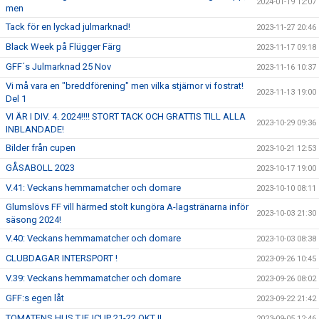
2024-01-19 12:07
men
Tack för en lyckad julmarknad!
2023-11-27 20:46
Black Week på Flügger Färg
2023-11-17 09:18
GFF´s Julmarknad 25 Nov
2023-11-16 10:37
Vi må vara en "breddförening" men vilka stjärnor vi fostrat!
2023-11-13 19:00
Del 1
VI ÄR I DIV. 4. 2024!!!! STORT TACK OCH GRATTIS TILL ALLA
2023-10-29 09:36
INBLANDADE!
Bilder från cupen
2023-10-21 12:53
GÅSABOLL 2023
2023-10-17 19:00
V.41: Veckans hemmamatcher och domare
2023-10-10 08:11
Glumslövs FF vill härmed stolt kungöra A-lagstränarna inför
2023-10-03 21:30
säsong 2024!
V.40: Veckans hemmamatcher och domare
2023-10-03 08:38
CLUBDAGAR INTERSPORT !
2023-09-26 10:45
V.39: Veckans hemmamatcher och domare
2023-09-26 08:02
GFF:s egen låt
2023-09-22 21:42
TOMATENS HUS TJEJCUP 21-22 OKT !!
2023-09-05 12:46