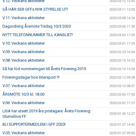
V.12: Veckans aktiviteter
2020-03-15 15:45
SÅ HÄR SER GFFs NYA STYRELSE UT!
2020-03-11 12:00
V.11: Veckans aktiviteter
2020-03-08 14:24
Dagordning Årsmöte Tisdag 10/3 2020
2020-03-06 11:30
NYTT TELEFONNUMMER TILL KANSLIET!
2020-03-03 17:00
V.10: Veckans aktiviteter
2020-03-01 17:59
V.09: Veckans aktiviteter
2020-02-23 16:04
V.08: Veckans aktiviteter
2020-02-16 16:52
Så här löd nomineringen till Årets Förening 2019
2020-02-14 15:00
Föreningsdagar hos Intersport !!!
2020-02-12 09:38
V.07: Veckans aktiviteter
2020-02-10 08:21
ÅRSMÖTE 10/3 kl. 18.00
2020-02-06 17:00
V.06: Veckans aktiviteter
2020-02-02 11:57
LISA har utsett 2019 års pristagare: Årets Förening:
2020-01-30 12:27
Glumslövs FF
BLI SUPPORTERMEDLEM i GFF 2020!
2020-01-27 14:45
V.05: Veckans aktiviteter
2020-01-27 09:00