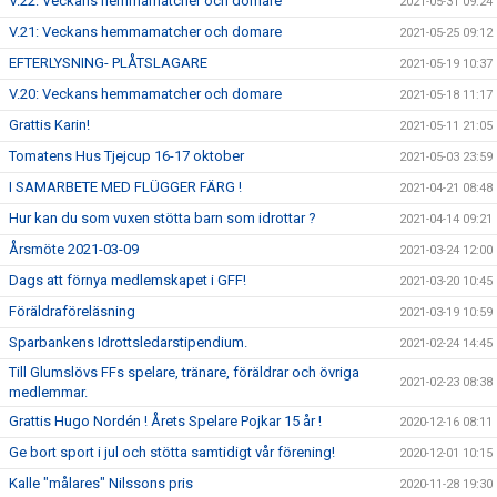
V.22: Veckans hemmamatcher och domare
2021-05-31 09:24
V.21: Veckans hemmamatcher och domare
2021-05-25 09:12
EFTERLYSNING- PLÅTSLAGARE
2021-05-19 10:37
V.20: Veckans hemmamatcher och domare
2021-05-18 11:17
Grattis Karin!
2021-05-11 21:05
Tomatens Hus Tjejcup 16-17 oktober
2021-05-03 23:59
I SAMARBETE MED FLÜGGER FÄRG !
2021-04-21 08:48
Hur kan du som vuxen stötta barn som idrottar ?
2021-04-14 09:21
Årsmöte 2021-03-09
2021-03-24 12:00
Dags att förnya medlemskapet i GFF!
2021-03-20 10:45
Föräldraföreläsning
2021-03-19 10:59
Sparbankens Idrottsledarstipendium.
2021-02-24 14:45
Till Glumslövs FFs spelare, tränare, föräldrar och övriga
2021-02-23 08:38
medlemmar.
Grattis Hugo Nordén ! Årets Spelare Pojkar 15 år !
2020-12-16 08:11
Ge bort sport i jul och stötta samtidigt vår förening!
2020-12-01 10:15
Kalle "målares" Nilssons pris
2020-11-28 19:30