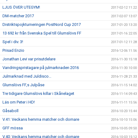
LJUS ÖVER UTEGYM!
2017-02-12 11:22
DM-matcher 2017
2017-02-07 13:07
Distriktspojkturneringen PostNord Cup 2017
2017-01-20 13:20
13 692 kr från Svenska Spel till Glumslövs FF
2017-01-16 22:05
Spel i div. 3!
2017-01-12 11:28
Prisad Enzio
2016-12-06 11:56
Jonathan Levi var prisutdelare
2016-11-30 15:18
Vandringspristagare på julmarknaden 2016
2016-11-30 10:00
Julmarknad med Juldisco…
2016-11-28 21:33
Glumslövs FF,s Julpåse
2016-11-15 14:02
Tre tidigare Glumslövs killar i Skånelaget
2016-11-14 09:43
Läs om Peter i HD!
2016-11-11 15:56
Gåsaboll
2016-10-20 15:44
V.41: Veckans hemma matcher och domare
2016-10-10 15:06
GFF mössa
2016-10-05 09:50
V.40: Veckans hemma matcher och domare
2016-10-03 15:12