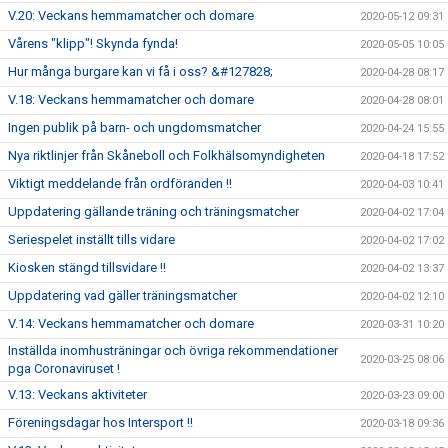
V.20: Veckans hemmamatcher och domare
2020-05-12 09:31
Vårens "klipp"! Skynda fynda!
2020-05-05 10:05
Hur många burgare kan vi få i oss? &#127828;
2020-04-28 08:17
V.18: Veckans hemmamatcher och domare
2020-04-28 08:01
Ingen publik på barn- och ungdomsmatcher
2020-04-24 15:55
Nya riktlinjer från Skåneboll och Folkhälsomyndigheten
2020-04-18 17:52
Viktigt meddelande från ordföranden !!
2020-04-03 10:41
Uppdatering gällande träning och träningsmatcher
2020-04-02 17:04
Seriespelet inställt tills vidare
2020-04-02 17:02
Kiosken stängd tillsvidare !!
2020-04-02 13:37
Uppdatering vad gäller träningsmatcher
2020-04-02 12:10
V.14: Veckans hemmamatcher och domare
2020-03-31 10:20
Inställda inomhusträningar och övriga rekommendationer
2020-03-25 08:06
pga Coronaviruset !
V.13: Veckans aktiviteter
2020-03-23 09:00
Föreningsdagar hos Intersport !!
2020-03-18 09:36