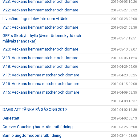
V.23: Veckans hemmamatcher och domare
2019-06-03 10:26
V.22: Veckans hemmamatcher och domare
2019-05-27 09:32
Livesändningen blev inte som vi tänkt!
2019-05-23 22:08
V.21: Veckans hemmamatcher och domare
2019-05-21 08:30
GFF´s Skobytarhylla (även för benskydd och
2019-05-17 12:51
målvaktshandskar)
V.20: Veckans hemmamatcher och domare
2019-05-13 09:07
V.19: Veckans hemmamatcher och domare
2019-05-06 11:24
V.18: Veckans hemmamatcher och domare
2019-04-29 09:00
V.17: Veckans hemma matcher och domare
2019-04-23 08:25
V.16: Veckans hemma matcher och domare
2019-04-15 09:00
V.15: Veckans hemma matcher och domare
2019-04-09 08:35
2019-04-08 13:37
DAGS ATT TÄNKA PÅ SÄSONG 2019
2019-04-02 14:30
Seriestart
2019-04-02 08:13
Coerver Coaching hade tränarutbildning
2019-03-25 08:00
Barn o ungdomsdomarutbildning
2019-03-14 08:00