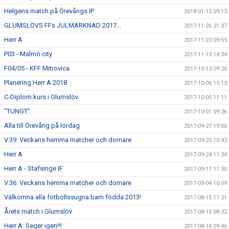
Helgens match på Örevångs IP
2018-01-15 09:13
GLUMSLÖVS FFs JULMARKNAD 2017...
2017-11-26 21:37
Herr A
2017-11-23 09:55
P03 - Malmö city
2017-11-13 14:34
F04/05 - KFF Mitrovica
2017-10-13 09:20
Planering Herr A 2018
2017-10-06 15:13
C-Diplom kurs i Glumslöv
2017-10-05 11:11
"TUNGT"
2017-10-01 09:36
Alla till Örevång på lördag
2017-09-27 19:06
V.39: Veckans hemma matcher och domare
2017-09-25 10:42
Herr A
2017-09-24 11:34
Herr A - Stafsinge IF
2017-09-17 11:30
V.36: Veckans hemma matcher och domare
2017-09-04 10:09
Välkomna alla fotbollssugna barn födda 2013!
2017-08-15 11:21
Årets match i Glumslöv
2017-08-15 08:32
Herr A: Seger igen!!!
2017-08-14 09:46