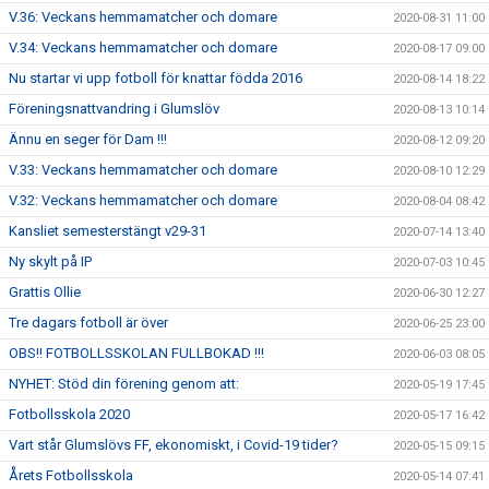
V.36: Veckans hemmamatcher och domare
2020-08-31 11:00
V.34: Veckans hemmamatcher och domare
2020-08-17 09:00
Nu startar vi upp fotboll för knattar födda 2016
2020-08-14 18:22
Föreningsnattvandring i Glumslöv
2020-08-13 10:14
Ännu en seger för Dam !!!
2020-08-12 09:20
V.33: Veckans hemmamatcher och domare
2020-08-10 12:29
V.32: Veckans hemmamatcher och domare
2020-08-04 08:42
Kansliet semesterstängt v29-31
2020-07-14 13:40
Ny skylt på IP
2020-07-03 10:45
Grattis Ollie
2020-06-30 12:27
Tre dagars fotboll är över
2020-06-25 23:00
OBS!! FOTBOLLSSKOLAN FULLBOKAD !!!
2020-06-03 08:05
NYHET: Stöd din förening genom att:
2020-05-19 17:45
Fotbollsskola 2020
2020-05-17 16:42
Vart står Glumslövs FF, ekonomiskt, i Covid-19 tider?
2020-05-15 09:15
Årets Fotbollsskola
2020-05-14 07:41