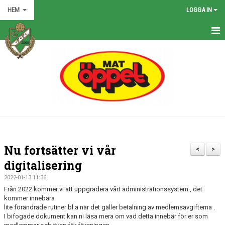
HEM
LOGGA IN
HEM
NYHETER
GRÖNA TRÅDEN
FÖRENINGEN
KONTAKT
Nu fortsätter vi vår
<
>
KALENDER
digitalisering
2022-01-13 11:36
BILDGALLERI
Från 2022 kommer vi att uppgradera vårt administrationssystem , det
kommer innebära
MATCHER
lite förändrade rutiner bl.a när det gäller betalning av medlemsavgifterna .
I bifogade dokument kan ni läsa mera om vad detta innebär för er som
VÅRA LAG