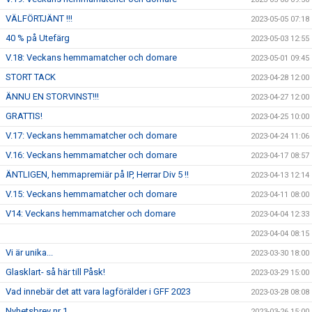
VÄLFÖRTJÄNT !!!
2023-05-05 07:18
40 % på Utefärg
2023-05-03 12:55
V.18: Veckans hemmamatcher och domare
2023-05-01 09:45
STORT TACK
2023-04-28 12:00
ÄNNU EN STORVINST!!!
2023-04-27 12:00
GRATTIS!
2023-04-25 10:00
V.17: Veckans hemmamatcher och domare
2023-04-24 11:06
V.16: Veckans hemmamatcher och domare
2023-04-17 08:57
ÄNTLIGEN, hemmapremiär på IP, Herrar Div 5 !!
2023-04-13 12:14
V.15: Veckans hemmamatcher och domare
2023-04-11 08:00
V14: Veckans hemmamatcher och domare
2023-04-04 12:33
2023-04-04 08:15
Vi är unika...
2023-03-30 18:00
Glasklart- så här till Påsk!
2023-03-29 15:00
Vad innebär det att vara lagförälder i GFF 2023
2023-03-28 08:08
Nyhetsbrev nr 1
2023-03-26 15:00