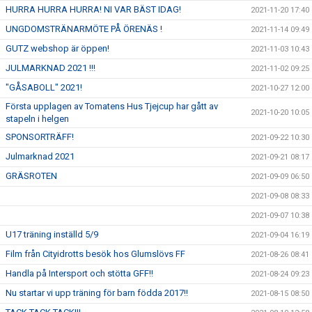
HURRA HURRA HURRA! NI VAR BÄST IDAG!
2021-11-20 17:40
UNGDOMSTRÄNARMÖTE PÅ ÖRENÄS !
2021-11-14 09:49
GUTZ webshop är öppen!
2021-11-03 10:43
JULMARKNAD 2021 !!!
2021-11-02 09:25
"GÅSABOLL" 2021!
2021-10-27 12:00
Första upplagen av Tomatens Hus Tjejcup har gått av
2021-10-20 10:05
stapeln i helgen
SPONSORTRÄFF!
2021-09-22 10:30
Julmarknad 2021
2021-09-21 08:17
GRÄSROTEN
2021-09-09 06:50
2021-09-08 08:33
2021-09-07 10:38
U17 träning inställd 5/9
2021-09-04 16:19
Film från Cityidrotts besök hos Glumslövs FF
2021-08-26 08:41
Handla på Intersport och stötta GFF!!
2021-08-24 09:23
Nu startar vi upp träning för barn födda 2017!!
2021-08-15 08:50