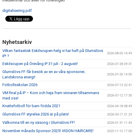
medlemmar och även för föreningen
digitalisering.pdf
BLI MEDLEM
KLÄDKOLLEKTION
FOTBOLLSSKOLAN 2026
Nyhetsarkiv
Vilken fantastisk Eskilscupen-helg vi har haft på Glumslövs
2026-08-05 14:49
IP! ?
Eskilscupen på Örevång IP 31 juli - 2 augusti!
2026-07-28 09:31
Glumslövs FF får besök av en av våra sponsorer;
2026-07-26 14:00
Landskrona energi!
Fotbollsskolan 2026
2026-07-13 22:41
VM-final på IP – Kom och heja fram vinnaren tillsammans
2026-07-12 17:30
med oss!
Knattefotboll för barn födda 2021
2026-04-18 08:49
Glumslövs FF styrelse 2026 är på plats!
2026-03-17 21:23
Välkomna till en ny säsong i Glumslövs FF!
2026-01-31 11:44
November månads Sponsor 2025! VISION HAIRCARE!
2025-11-15 17:00