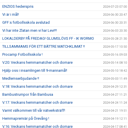
ENZIOS hederspris
2024-07-23 07:00
Vi är i mål!
2024-06-30 20:47
GFF:s fotbollsskola avslutad
2024-06-30 20:31
Vi har inte Zlatan men vi har Levi!!!
2024-06-03 20:30
LOKALDERBY PÅ FREDAG! GLUMSLÖVS FF - IK WORMO
2024-05-28 21:30
TILLSAMMAMS FÖR ETT BÄTTRE MATCHKLIMAT !!
2024-05-17 10:50
Procamp Fotbollsskola !
2024-05-16 09:03
V.20: Veckans hemmamatcher och domare
2024-05-14 08:10
Hjälp oss i insamlingen till 9-mannamål!
2024-05-10 18:42
Medlemserbjudande !!
2024-05-03 11:49
V.18: Veckans hemmamatcher och domare
2024-04-29 12:31
Bambustrumpor från Bambusa
2024-04-27 11:21
V.17: Veckans hemmamatcher och domare
2024-04-24 11:24
Varmt välkommen till vår nätverksträff!
2024-04-21 19:51
Hemmapremiär på Örevång !
2024-04-19 12:11
V.16: Veckans hemmamatcher och domare
2024-04-17 08:41