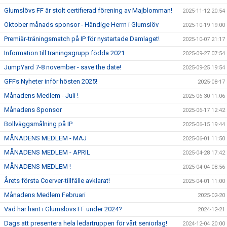
Glumslövs FF är stolt certifierad förening av Majblomman!
2025-11-12 20:54
Oktober månads sponsor - Händige Herrn i Glumslöv
2025-10-19 19:00
Premiär-träningsmatch på IP för nystartade Damlaget!
2025-10-07 21:17
Information till träningsgrupp födda 2021
2025-09-27 07:54
JumpYard 7-8 november - save the date!
2025-09-25 19:54
GFFs Nyheter inför hösten 2025!
2025-08-17
Månadens Medlem - Juli !
2025-06-30 11:06
Månadens Sponsor
2025-06-17 12:42
Bollväggsmålning på IP
2025-06-15 19:44
MÅNADENS MEDLEM - MAJ
2025-06-01 11:50
MÅNADENS MEDLEM - APRIL
2025-04-28 17:42
MÅNADENS MEDLEM !
2025-04-04 08:56
Årets första Coerver-tillfälle avklarat!
2025-04-01 11:00
Månadens Medlem Februari
2025-02-20
Vad har hänt i Glumslövs FF under 2024?
2024-12-21
Dags att presentera hela ledartruppen för vårt seniorlag!
2024-12-04 20:00