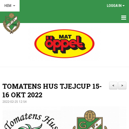
HEM
LOGGA IN
HEM
NYHETER
GRÖNA TRÅDEN
FÖRENINGEN
KONTAKT
TOMATENS HUS TJEJCUP 15-
<
>
KALENDER
16 OKT 2022
2022-02-25 12:54
BILDGALLERI
MATCHER
VÅRA LAG