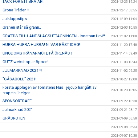
TACK FÖR ETT BRA ÅR!
2021-12-23 19:24
Gröna Tråden !!
2021-12-17 08:55
Julklappstips !
2021-12-09 11:04
Granen står så grann..
2021-12-03 10:55
GRATTIS TILL LANDSLAGSUTTAGNINGEN, Jonathan Levi!!
2021-12-02 11:00
HURRA HURRA HURRA! NI VAR BÄST IDAG!
2021-11-20 17:40
UNGDOMSTRÄNARMÖTE PÅ ÖRENÄS !
2021-11-14 09:49
GUTZ webshop är öppen!
2021-11-03 10:43
JULMARKNAD 2021 !!!
2021-11-02 09:25
"GÅSABOLL" 2021!
2021-10-27 12:00
Första upplagen av Tomatens Hus Tjejcup har gått av
2021-10-20 10:05
stapeln i helgen
SPONSORTRÄFF!
2021-09-22 10:30
Julmarknad 2021
2021-09-21 08:17
GRÄSROTEN
2021-09-09 06:50
2021-09-08 08:33
2021-09-07 10:38