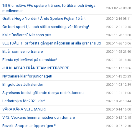
Till Glumslövs FFs spelare, tränare, föräldrar och övriga
2021-02-23 08:38
medlemmar.
Grattis Hugo Nordén ! Årets Spelare Pojkar 15 år !
2020-12-16 08:11
Ge bort sport i jul och stötta samtidigt vår förening!
2020-12-01 10:15
Kalle "målares" Nilssons pris
2020-11-28 19:30
SLUTSÅLT ! För första gången någonsin är alla granar slut!
2020-11-26 10:06
Ett år som seniortränare
2020-11-25 21:40
Första nyförvärvet på damsidan!
2020-11-25 16:45
JULKLAPPAR FRÅN TEAM INTERSPORT
2020-11-17 10:36
Ny tränare klar för juniorlaget!
2020-11-13 20:23
Bingolottos Julkalender
2020-11-03 12:39
Styrelsens beslut gällande de nya restriktionerna
2020-11-01 11:06
Ledartrojka för 2021 klar!
2020-10-28 13:44
VÅRA KÄRA VETERANER!
2020-10-14 16:00
V.42: Veckans hemmamatcher och domare
2020-10-12 12:15
Ravelli- Shopen är öppen igen !!!
2020-10-07 12:10