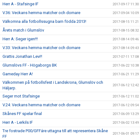
Herr A - Stafsinge IF
2017-09-17 11:30
V.36: Veckans hemma matcher och domare
2017-09-04 10:09
Välkomna alla fotbollssugna barn födda 2013!
2017-08-15 11:21
Årets match i Glumslöv
2017-08-15 08:32
Herr A: Seger igen!!!
2017-08-14 09:46
V.33: Veckans hemma matcher och domare
2017-08-14 09:43
Grattis Jonathan Levi!!
2017-07-11 17:08
Glumslövs FF - Högaborgs BK
2017-06-22 10:38
Gameday Herr A!
2017-06-21 11:29
Välkommen på fotbollsfest i Landskrona, Glumslöv och
2017-06-12 12:42
Häljarp.
Seger mot Stafsinge
2017-06-12 11:02
V.24: Veckans hemma matcher och domare
2017-06-12 09:54
Skånes FF spelar final
2017-06-09 13:29
Herr A - Lerkils IF
2017-06-02 13:49
Tre fostrade P00/GFFáre uttagna till att representera Skåne
2017-06-01 09:17
FF