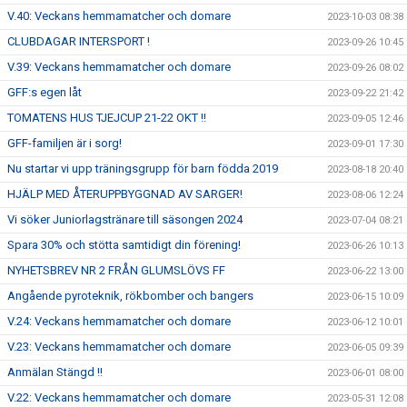
V.40: Veckans hemmamatcher och domare
2023-10-03 08:38
CLUBDAGAR INTERSPORT !
2023-09-26 10:45
V.39: Veckans hemmamatcher och domare
2023-09-26 08:02
GFF:s egen låt
2023-09-22 21:42
TOMATENS HUS TJEJCUP 21-22 OKT !!
2023-09-05 12:46
GFF-familjen är i sorg!
2023-09-01 17:30
Nu startar vi upp träningsgrupp för barn födda 2019
2023-08-18 20:40
HJÄLP MED ÅTERUPPBYGGNAD AV SARGER!
2023-08-06 12:24
Vi söker Juniorlagstränare till säsongen 2024
2023-07-04 08:21
Spara 30% och stötta samtidigt din förening!
2023-06-26 10:13
NYHETSBREV NR 2 FRÅN GLUMSLÖVS FF
2023-06-22 13:00
Angående pyroteknik, rökbomber och bangers
2023-06-15 10:09
V.24: Veckans hemmamatcher och domare
2023-06-12 10:01
V.23: Veckans hemmamatcher och domare
2023-06-05 09:39
Anmälan Stängd !!
2023-06-01 08:00
V.22: Veckans hemmamatcher och domare
2023-05-31 12:08