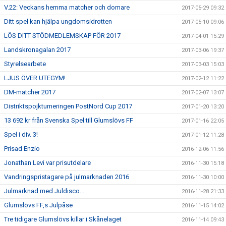
V.22: Veckans hemma matcher och domare
2017-05-29 09:32
Ditt spel kan hjälpa ungdomsidrotten
2017-05-10 09:06
LÖS DITT STÖDMEDLEMSKAP FÖR 2017
2017-04-01 15:29
Landskronagalan 2017
2017-03-06 19:37
Styrelsearbete
2017-03-03 15:03
LJUS ÖVER UTEGYM!
2017-02-12 11:22
DM-matcher 2017
2017-02-07 13:07
Distriktspojkturneringen PostNord Cup 2017
2017-01-20 13:20
13 692 kr från Svenska Spel till Glumslövs FF
2017-01-16 22:05
Spel i div. 3!
2017-01-12 11:28
Prisad Enzio
2016-12-06 11:56
Jonathan Levi var prisutdelare
2016-11-30 15:18
Vandringspristagare på julmarknaden 2016
2016-11-30 10:00
Julmarknad med Juldisco…
2016-11-28 21:33
Glumslövs FF,s Julpåse
2016-11-15 14:02
Tre tidigare Glumslövs killar i Skånelaget
2016-11-14 09:43