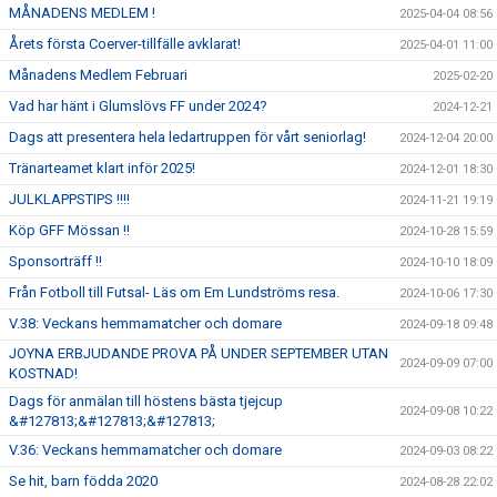
MÅNADENS MEDLEM !
2025-04-04 08:56
Årets första Coerver-tillfälle avklarat!
2025-04-01 11:00
Månadens Medlem Februari
2025-02-20
Vad har hänt i Glumslövs FF under 2024?
2024-12-21
Dags att presentera hela ledartruppen för vårt seniorlag!
2024-12-04 20:00
Tränarteamet klart inför 2025!
2024-12-01 18:30
JULKLAPPSTIPS !!!!
2024-11-21 19:19
Köp GFF Mössan !!
2024-10-28 15:59
Sponsorträff !!
2024-10-10 18:09
Från Fotboll till Futsal- Läs om Em Lundströms resa.
2024-10-06 17:30
V.38: Veckans hemmamatcher och domare
2024-09-18 09:48
JOYNA ERBJUDANDE PROVA PÅ UNDER SEPTEMBER UTAN
2024-09-09 07:00
KOSTNAD!
Dags för anmälan till höstens bästa tjejcup
2024-09-08 10:22
&#127813;&#127813;&#127813;
V.36: Veckans hemmamatcher och domare
2024-09-03 08:22
Se hit, barn födda 2020
2024-08-28 22:02