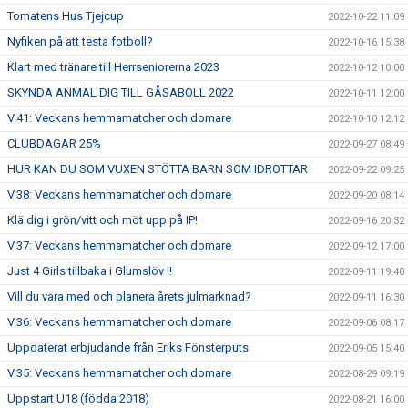
Tomatens Hus Tjejcup
2022-10-22 11:09
Nyfiken på att testa fotboll?
2022-10-16 15:38
Klart med tränare till Herrseniorerna 2023
2022-10-12 10:00
SKYNDA ANMÄL DIG TILL GÅSABOLL 2022
2022-10-11 12:00
V.41: Veckans hemmamatcher och domare
2022-10-10 12:12
CLUBDAGAR 25%
2022-09-27 08:49
HUR KAN DU SOM VUXEN STÖTTA BARN SOM IDROTTAR
2022-09-22 09:25
V.38: Veckans hemmamatcher och domare
2022-09-20 08:14
Klä dig i grön/vitt och möt upp på IP!
2022-09-16 20:32
V.37: Veckans hemmamatcher och domare
2022-09-12 17:00
Just 4 Girls tillbaka i Glumslöv !!
2022-09-11 19:40
Vill du vara med och planera årets julmarknad?
2022-09-11 16:30
V.36: Veckans hemmamatcher och domare
2022-09-06 08:17
Uppdaterat erbjudande från Eriks Fönsterputs
2022-09-05 15:40
V.35: Veckans hemmamatcher och domare
2022-08-29 09:19
Uppstart U18 (födda 2018)
2022-08-21 16:00