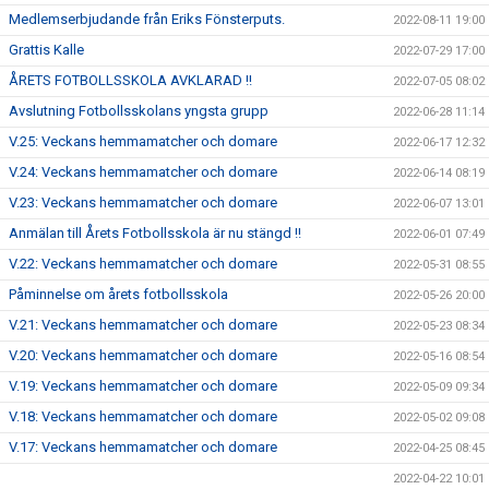
Medlemserbjudande från Eriks Fönsterputs.
2022-08-11 19:00
Grattis Kalle
2022-07-29 17:00
ÅRETS FOTBOLLSSKOLA AVKLARAD !!
2022-07-05 08:02
Avslutning Fotbollsskolans yngsta grupp
2022-06-28 11:14
V.25: Veckans hemmamatcher och domare
2022-06-17 12:32
V.24: Veckans hemmamatcher och domare
2022-06-14 08:19
V.23: Veckans hemmamatcher och domare
2022-06-07 13:01
Anmälan till Årets Fotbollsskola är nu stängd !!
2022-06-01 07:49
V.22: Veckans hemmamatcher och domare
2022-05-31 08:55
Påminnelse om årets fotbollsskola
2022-05-26 20:00
V.21: Veckans hemmamatcher och domare
2022-05-23 08:34
V.20: Veckans hemmamatcher och domare
2022-05-16 08:54
V.19: Veckans hemmamatcher och domare
2022-05-09 09:34
V.18: Veckans hemmamatcher och domare
2022-05-02 09:08
V.17: Veckans hemmamatcher och domare
2022-04-25 08:45
2022-04-22 10:01