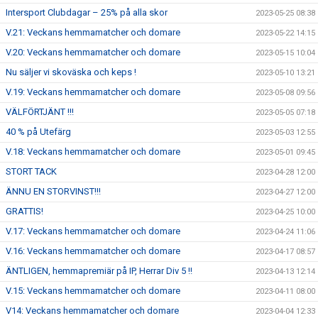
Intersport Clubdagar – 25% på alla skor
2023-05-25 08:38
V.21: Veckans hemmamatcher och domare
2023-05-22 14:15
V.20: Veckans hemmamatcher och domare
2023-05-15 10:04
Nu säljer vi skoväska och keps !
2023-05-10 13:21
V.19: Veckans hemmamatcher och domare
2023-05-08 09:56
VÄLFÖRTJÄNT !!!
2023-05-05 07:18
40 % på Utefärg
2023-05-03 12:55
V.18: Veckans hemmamatcher och domare
2023-05-01 09:45
STORT TACK
2023-04-28 12:00
ÄNNU EN STORVINST!!!
2023-04-27 12:00
GRATTIS!
2023-04-25 10:00
V.17: Veckans hemmamatcher och domare
2023-04-24 11:06
V.16: Veckans hemmamatcher och domare
2023-04-17 08:57
ÄNTLIGEN, hemmapremiär på IP, Herrar Div 5 !!
2023-04-13 12:14
V.15: Veckans hemmamatcher och domare
2023-04-11 08:00
V14: Veckans hemmamatcher och domare
2023-04-04 12:33