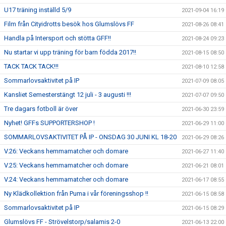
U17 träning inställd 5/9
2021-09-04 16:19
Film från Cityidrotts besök hos Glumslövs FF
2021-08-26 08:41
Handla på Intersport och stötta GFF!!
2021-08-24 09:23
Nu startar vi upp träning för barn födda 2017!!
2021-08-15 08:50
TACK TACK TACK!!!
2021-08-10 12:58
Sommarlovsaktivitet på IP
2021-07-09 08:05
Kansliet Semesterstängt 12 juli - 3 augusti !!!
2021-07-07 09:50
Tre dagars fotboll är över
2021-06-30 23:59
Nyhet! GFFs SUPPORTERSHOP !
2021-06-29 11:00
SOMMARLOVSAKTIVITET PÅ IP - ONSDAG 30 JUNI KL 18-20
2021-06-29 08:26
V.26: Veckans hemmamatcher och domare
2021-06-27 11:40
V.25: Veckans hemmamatcher och domare
2021-06-21 08:01
V.24: Veckans hemmamatcher och domare
2021-06-17 08:55
Ny Klädkollektion från Puma i vår föreningsshop !!
2021-06-15 08:58
Sommarlovsaktivitet på IP
2021-06-15 08:29
Glumslövs FF - Strövelstorp/salamis 2-0
2021-06-13 22:00