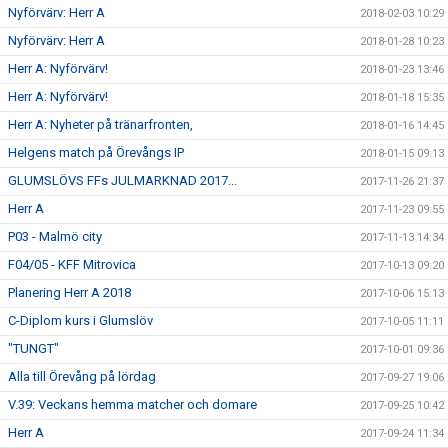
Nyförvärv: Herr A
2018-02-03 10:29
Nyförvärv: Herr A
2018-01-28 10:23
Herr A: Nyförvärv!
2018-01-23 13:46
Herr A: Nyförvärv!
2018-01-18 15:35
Herr A: Nyheter på tränarfronten,
2018-01-16 14:45
Helgens match på Örevångs IP
2018-01-15 09:13
GLUMSLÖVS FFs JULMARKNAD 2017...
2017-11-26 21:37
Herr A
2017-11-23 09:55
P03 - Malmö city
2017-11-13 14:34
F04/05 - KFF Mitrovica
2017-10-13 09:20
Planering Herr A 2018
2017-10-06 15:13
C-Diplom kurs i Glumslöv
2017-10-05 11:11
"TUNGT"
2017-10-01 09:36
Alla till Örevång på lördag
2017-09-27 19:06
V.39: Veckans hemma matcher och domare
2017-09-25 10:42
Herr A
2017-09-24 11:34