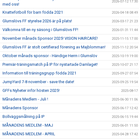
2026-07-12 17:30
med oss!
Knattefotboll för barn födda 2021
2026-04-18 08:49
Glumslövs FF styrelse 2026 är på plats!
2026-03-17 21:23
Välkomna till en ny säsong i Glumslövs FF!
2026-01-31 11:44
November månads Sponsor 2025! VISION HAIRCARE!
2025-11-15 17:00
Glumslövs FF är stolt certifierad förening av Majblomman!
2025-11-12 20:54
Oktober månads sponsor - Händige Herrn i Glumslöv
2025-10-19 19:00
Premiär-träningsmatch på IP för nystartade Damlaget!
2025-10-07 21:17
Information till träningsgrupp födda 2021
2025-09-27 07:54
JumpYard 7-8 november - save the date!
2025-09-25 19:54
GFFs Nyheter inför hösten 2025!
2025-08-17
Månadens Medlem - Juli !
2025-06-30 11:06
Månadens Sponsor
2025-06-17 12:42
Bollväggsmålning på IP
2025-06-15 19:44
MÅNADENS MEDLEM - MAJ
2025-06-01 11:50
MÅNADENS MEDLEM - APRIL
2025-04-28 17:42