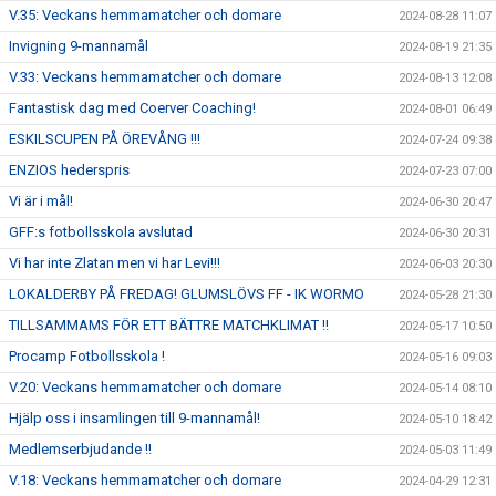
V.35: Veckans hemmamatcher och domare
2024-08-28 11:07
Invigning 9-mannamål
2024-08-19 21:35
V.33: Veckans hemmamatcher och domare
2024-08-13 12:08
Fantastisk dag med Coerver Coaching!
2024-08-01 06:49
ESKILSCUPEN PÅ ÖREVÅNG !!!
2024-07-24 09:38
ENZIOS hederspris
2024-07-23 07:00
Vi är i mål!
2024-06-30 20:47
GFF:s fotbollsskola avslutad
2024-06-30 20:31
Vi har inte Zlatan men vi har Levi!!!
2024-06-03 20:30
LOKALDERBY PÅ FREDAG! GLUMSLÖVS FF - IK WORMO
2024-05-28 21:30
TILLSAMMAMS FÖR ETT BÄTTRE MATCHKLIMAT !!
2024-05-17 10:50
Procamp Fotbollsskola !
2024-05-16 09:03
V.20: Veckans hemmamatcher och domare
2024-05-14 08:10
Hjälp oss i insamlingen till 9-mannamål!
2024-05-10 18:42
Medlemserbjudande !!
2024-05-03 11:49
V.18: Veckans hemmamatcher och domare
2024-04-29 12:31