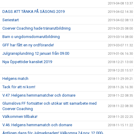
2019-04-08 13:37
DAGS ATT TÄNKA PÅ SÄSONG 2019
2019-04-02 14:30
Seriestart
2019-04-02 08:13
Coerver Coaching hade tränarutbildning
2019-03-25 08:00
Barn o ungdomsdomarutbildning
2019-03-14 08:00
GFF har fått en ny ordförande!
2019-03-07 11:32
Julgransplundring 12 januari från 09.00
2019-01-06 16:30
Nya Öppettider kansliet 2019
2018-12-21 13:00
2018-12-20 15:57
Helgens match
2018-11-29 09:21
Tack för att ni kom!
2018-11-26 16:30
V.47: Helgens hemmamatcher och domare
2018-11-22 08:35
Glumslövs FF fortsätter och utökar sitt samarbete med
2018-11-22 08:30
Coerver Coaching
Välkommen tillbaka!
2018-11-20 22:25
V.46: Helgens hemmamatch och domare
2018-11-15 11:22
Äntligen dags för Julmarknaden! Välkomna 24 nov. 12.000-