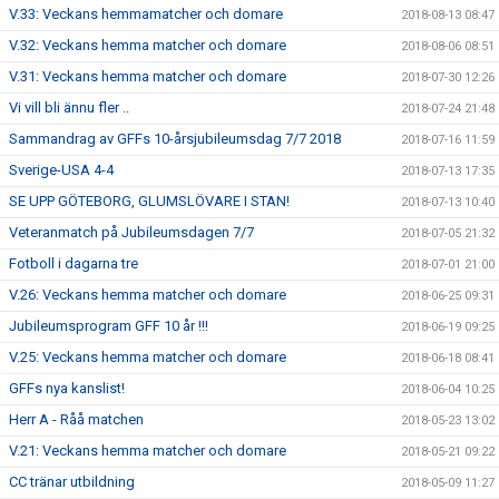
V.33: Veckans hemmamatcher och domare
2018-08-13 08:47
V.32: Veckans hemma matcher och domare
2018-08-06 08:51
V.31: Veckans hemma matcher och domare
2018-07-30 12:26
Vi vill bli ännu fler ..
2018-07-24 21:48
Sammandrag av GFFs 10-årsjubileumsdag 7/7 2018
2018-07-16 11:59
Sverige-USA 4-4
2018-07-13 17:35
SE UPP GÖTEBORG, GLUMSLÖVARE I STAN!
2018-07-13 10:40
Veteranmatch på Jubileumsdagen 7/7
2018-07-05 21:32
Fotboll i dagarna tre
2018-07-01 21:00
V.26: Veckans hemma matcher och domare
2018-06-25 09:31
Jubileumsprogram GFF 10 år !!!
2018-06-19 09:25
V.25: Veckans hemma matcher och domare
2018-06-18 08:41
GFFs nya kanslist!
2018-06-04 10:25
Herr A - Råå matchen
2018-05-23 13:02
V.21: Veckans hemma matcher och domare
2018-05-21 09:22
CC tränar utbildning
2018-05-09 11:27