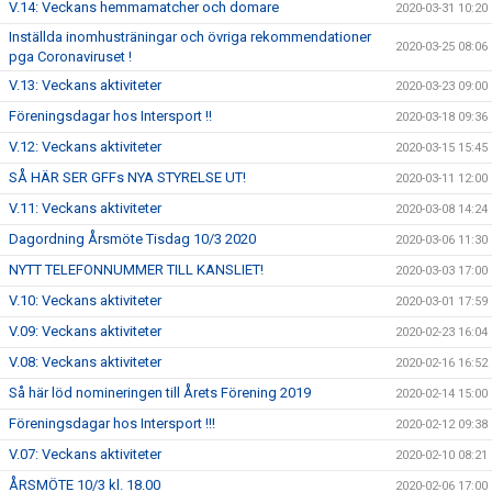
V.14: Veckans hemmamatcher och domare
2020-03-31 10:20
Inställda inomhusträningar och övriga rekommendationer
2020-03-25 08:06
pga Coronaviruset !
V.13: Veckans aktiviteter
2020-03-23 09:00
Föreningsdagar hos Intersport !!
2020-03-18 09:36
V.12: Veckans aktiviteter
2020-03-15 15:45
SÅ HÄR SER GFFs NYA STYRELSE UT!
2020-03-11 12:00
V.11: Veckans aktiviteter
2020-03-08 14:24
Dagordning Årsmöte Tisdag 10/3 2020
2020-03-06 11:30
NYTT TELEFONNUMMER TILL KANSLIET!
2020-03-03 17:00
V.10: Veckans aktiviteter
2020-03-01 17:59
V.09: Veckans aktiviteter
2020-02-23 16:04
V.08: Veckans aktiviteter
2020-02-16 16:52
Så här löd nomineringen till Årets Förening 2019
2020-02-14 15:00
Föreningsdagar hos Intersport !!!
2020-02-12 09:38
V.07: Veckans aktiviteter
2020-02-10 08:21
ÅRSMÖTE 10/3 kl. 18.00
2020-02-06 17:00