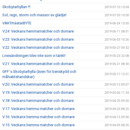
Skobytarhyllan !!!
2019-07-10 13:04
Sol, regn, storm och massor av glädje!
2019-07-03 10:00
VAKTmästarBYTE
2019-06-24 13:05
V.24: Veckans hemmamatcher och domare
2019-06-11 08:01
V.23: Veckans hemmamatcher och domare
2019-06-03 10:26
V.22: Veckans hemmamatcher och domare
2019-05-27 09:32
Livesändningen blev inte som vi tänkt!
2019-05-23 22:08
V.21: Veckans hemmamatcher och domare
2019-05-21 08:30
GFF´s Skobytarhylla (även för benskydd och
2019-05-17 12:51
målvaktshandskar)
V.20: Veckans hemmamatcher och domare
2019-05-13 09:07
V.19: Veckans hemmamatcher och domare
2019-05-06 11:24
V.18: Veckans hemmamatcher och domare
2019-04-29 09:00
V.17: Veckans hemma matcher och domare
2019-04-23 08:25
V.16: Veckans hemma matcher och domare
2019-04-15 09:00
V.15: Veckans hemma matcher och domare
2019-04-09 08:35