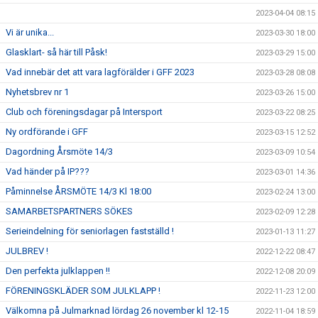
2023-04-04 08:15
Vi är unika...
2023-03-30 18:00
Glasklart- så här till Påsk!
2023-03-29 15:00
Vad innebär det att vara lagförälder i GFF 2023
2023-03-28 08:08
Nyhetsbrev nr 1
2023-03-26 15:00
Club och föreningsdagar på Intersport
2023-03-22 08:25
Ny ordförande i GFF
2023-03-15 12:52
Dagordning Årsmöte 14/3
2023-03-09 10:54
Vad händer på IP???
2023-03-01 14:36
Påminnelse ÅRSMÖTE 14/3 Kl 18:00
2023-02-24 13:00
SAMARBETSPARTNERS SÖKES
2023-02-09 12:28
Serieindelning för seniorlagen fastställd !
2023-01-13 11:27
JULBREV !
2022-12-22 08:47
Den perfekta julklappen !!
2022-12-08 20:09
FÖRENINGSKLÄDER SOM JULKLAPP !
2022-11-23 12:00
Välkomna på Julmarknad lördag 26 november kl 12-15
2022-11-04 18:59