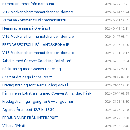
Bambustrumpor från Bambusa
2024-04-27 11:21
V.17: Veckans hemmamatcher och domare
2024-04-24 11:24
Varmt välkommen till vår nätverksträff!
2024-04-21 19:51
Hemmapremiär på Örevång !
2024-04-19 12:11
V.16: Veckans hemmamatcher och domare
2024-04-17 08:41
FREDAGSFOTBOLL PÅ LANDSKRONA IP
2024-04-16 13:00
V.15: Veckans hemmamatcher och domare
2024-04-11 10:17
Arbetet med Coerver Coaching fortsätter!
2024-04-10 19:54
Påskträning med Coerver Coaching
2024-04-02 22:11
Snart är det dags för säljstart!
2024-03-22 07:00
Fredagsträning för tjejerna igång också
2024-03-14 18:30
Påminnelse Extraträning med Coerver Annandag Påsk
2024-03-14 09:29
Fredagsträningar igång för GFF ungdomar
2024-03-06 18:30
Agenda Årsmötet 12/3 kl 18:30
2024-03-05 12:08
ERBJUDANDE FRÅN INTERSPORT
2024-02-27 11:08
Vi har JOYNAt
2024-02-18 17:46