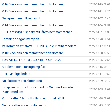
V.16: Veckans hemmamatcher och domare
2022-04-19 08:02
V.15: Veckans hemmamatcher och domare
2022-04-11 16:20
Seriepremiärer till helgen !!!
2022-04-07 12:46
V.14: Veckans hemmamatcher och domare
2022-04-06 09:59
EFTERLYSNING! Speaker till årets hemmamatcher.
2022-04-01 10:30
Föreningsdagar Intersport
2022-03-20 12:54
Välkommen att stötta GFF, bli Guld el Platinamedlem
2022-03-17 08:11
V.10: Veckans hemmamatcher och domare
2022-03-08 07:59
TOMATENS HUS TJEJCUP 15-16 OKT 2022
2022-02-25 12:54
Medlems och Träningsavgifter
2022-02-15 08:40
Fler kvinnliga ledare
2022-02-11 11:52
Nu släpper vi restriktionerna !
2022-02-09 10:47
Eldsjälen Enzio vill bidra igen! Bli Guldmedlem eller
2022-02-05 18:07
Platinamedlem
Vi fortsätter "Barnfotbollscoachprojektet"!!!
2022-01-28 08:09
Nu fortsätter vi vår digitalisering
2022-01-13 11:36