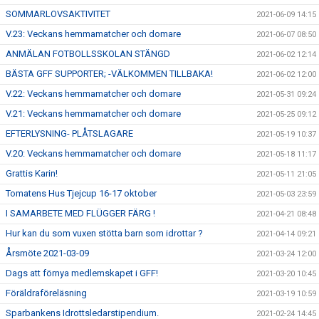
SOMMARLOVSAKTIVITET
2021-06-09 14:15
V.23: Veckans hemmamatcher och domare
2021-06-07 08:50
ANMÄLAN FOTBOLLSSKOLAN STÄNGD
2021-06-02 12:14
BÄSTA GFF SUPPORTER; -VÄLKOMMEN TILLBAKA!
2021-06-02 12:00
V.22: Veckans hemmamatcher och domare
2021-05-31 09:24
V.21: Veckans hemmamatcher och domare
2021-05-25 09:12
EFTERLYSNING- PLÅTSLAGARE
2021-05-19 10:37
V.20: Veckans hemmamatcher och domare
2021-05-18 11:17
Grattis Karin!
2021-05-11 21:05
Tomatens Hus Tjejcup 16-17 oktober
2021-05-03 23:59
I SAMARBETE MED FLÜGGER FÄRG !
2021-04-21 08:48
Hur kan du som vuxen stötta barn som idrottar ?
2021-04-14 09:21
Årsmöte 2021-03-09
2021-03-24 12:00
Dags att förnya medlemskapet i GFF!
2021-03-20 10:45
Föräldraföreläsning
2021-03-19 10:59
Sparbankens Idrottsledarstipendium.
2021-02-24 14:45