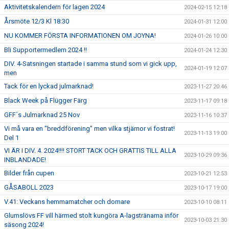
Aktivitetskalendern för lagen 2024
2024-02-15 12:18
Årsmöte 12/3 Kl 18:30
2024-01-31 12:00
NU KOMMER FÖRSTA INFORMATIONEN OM JOYNA!
2024-01-26 10:00
Bli Supportermedlem 2024 !!
2024-01-24 12:30
DIV. 4-Satsningen startade i samma stund som vi gick upp,
2024-01-19 12:07
men
Tack för en lyckad julmarknad!
2023-11-27 20:46
Black Week på Flügger Färg
2023-11-17 09:18
GFF´s Julmarknad 25 Nov
2023-11-16 10:37
Vi må vara en "breddförening" men vilka stjärnor vi fostrat!
2023-11-13 19:00
Del 1
VI ÄR I DIV. 4. 2024!!!! STORT TACK OCH GRATTIS TILL ALLA
2023-10-29 09:36
INBLANDADE!
Bilder från cupen
2023-10-21 12:53
GÅSABOLL 2023
2023-10-17 19:00
V.41: Veckans hemmamatcher och domare
2023-10-10 08:11
Glumslövs FF vill härmed stolt kungöra A-lagstränarna inför
2023-10-03 21:30
säsong 2024!