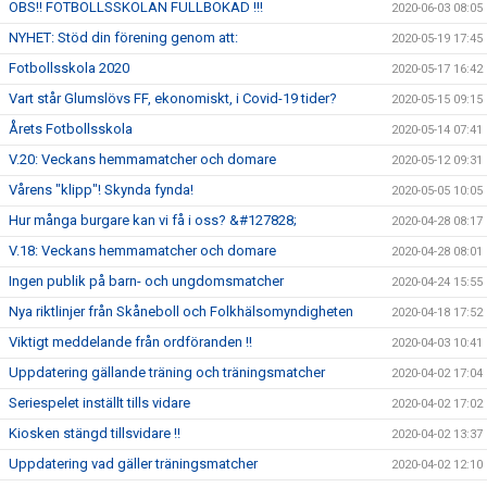
OBS!! FOTBOLLSSKOLAN FULLBOKAD !!!
2020-06-03 08:05
NYHET: Stöd din förening genom att:
2020-05-19 17:45
Fotbollsskola 2020
2020-05-17 16:42
Vart står Glumslövs FF, ekonomiskt, i Covid-19 tider?
2020-05-15 09:15
Årets Fotbollsskola
2020-05-14 07:41
V.20: Veckans hemmamatcher och domare
2020-05-12 09:31
Vårens "klipp"! Skynda fynda!
2020-05-05 10:05
Hur många burgare kan vi få i oss? &#127828;
2020-04-28 08:17
V.18: Veckans hemmamatcher och domare
2020-04-28 08:01
Ingen publik på barn- och ungdomsmatcher
2020-04-24 15:55
Nya riktlinjer från Skåneboll och Folkhälsomyndigheten
2020-04-18 17:52
Viktigt meddelande från ordföranden !!
2020-04-03 10:41
Uppdatering gällande träning och träningsmatcher
2020-04-02 17:04
Seriespelet inställt tills vidare
2020-04-02 17:02
Kiosken stängd tillsvidare !!
2020-04-02 13:37
Uppdatering vad gäller träningsmatcher
2020-04-02 12:10