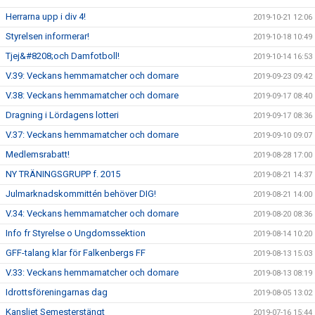
Herrarna upp i div 4!
2019-10-21 12:06
Styrelsen informerar!
2019-10-18 10:49
Tjej&#8208;och Damfotboll!
2019-10-14 16:53
V.39: Veckans hemmamatcher och domare
2019-09-23 09:42
V.38: Veckans hemmamatcher och domare
2019-09-17 08:40
Dragning i Lördagens lotteri
2019-09-17 08:36
V.37: Veckans hemmamatcher och domare
2019-09-10 09:07
Medlemsrabatt!
2019-08-28 17:00
NY TRÄNINGSGRUPP f. 2015
2019-08-21 14:37
Julmarknadskommittén behöver DIG!
2019-08-21 14:00
V.34: Veckans hemmamatcher och domare
2019-08-20 08:36
Info fr Styrelse o Ungdomssektion
2019-08-14 10:20
GFF-talang klar för Falkenbergs FF
2019-08-13 15:03
V.33: Veckans hemmamatcher och domare
2019-08-13 08:19
Idrottsföreningarnas dag
2019-08-05 13:02
Kansliet Semesterstängt
2019-07-16 15:44