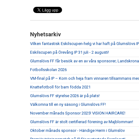
Nyhetsarkiv
Vilken fantastisk Eskilscupen-helg vi har haft på Glumslövs IP
Eskilscupen på Örevång IP 31 juli - 2 augusti!
Glumslövs FF får besök av en av våra sponsorer; Landskrona
Fotbollsskolan 2026
VM-final på IP – Kom och heja fram vinnaren tillsammans me
Knattefotboll för barn födda 2021
Glumslövs FF styrelse 2026 är på plats!
Välkomna till en ny säsong i Glumslövs FF!
November månads Sponsor 2025! VISION HAIRCARE!
Glumslövs FF är stolt certifierad förening av Majblomman!
Oktober månads sponsor - Händige Herrn i Glumslöv