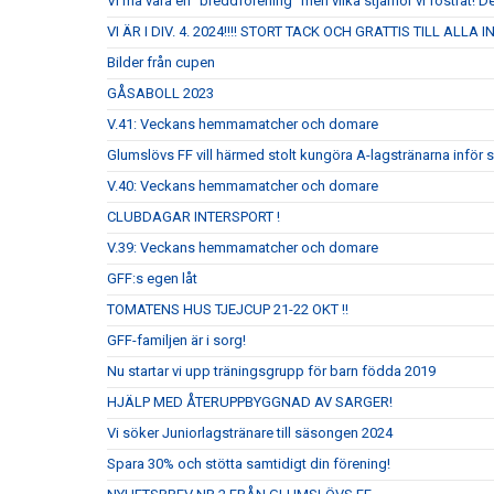
Vi må vara en "breddförening" men vilka stjärnor vi fostrat! De
VI ÄR I DIV. 4. 2024!!!! STORT TACK OCH GRATTIS TILL ALLA
Bilder från cupen
GÅSABOLL 2023
V.41: Veckans hemmamatcher och domare
Glumslövs FF vill härmed stolt kungöra A-lagstränarna inför
V.40: Veckans hemmamatcher och domare
CLUBDAGAR INTERSPORT !
V.39: Veckans hemmamatcher och domare
GFF:s egen låt
TOMATENS HUS TJEJCUP 21-22 OKT !!
GFF-familjen är i sorg!
Nu startar vi upp träningsgrupp för barn födda 2019
HJÄLP MED ÅTERUPPBYGGNAD AV SARGER!
Vi söker Juniorlagstränare till säsongen 2024
Spara 30% och stötta samtidigt din förening!