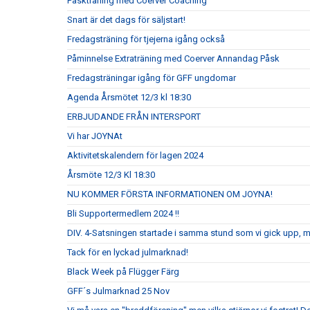
Påskträning med Coerver Coaching
Snart är det dags för säljstart!
Fredagsträning för tjejerna igång också
Påminnelse Extraträning med Coerver Annandag Påsk
Fredagsträningar igång för GFF ungdomar
Agenda Årsmötet 12/3 kl 18:30
ERBJUDANDE FRÅN INTERSPORT
Vi har JOYNAt
Aktivitetskalendern för lagen 2024
Årsmöte 12/3 Kl 18:30
NU KOMMER FÖRSTA INFORMATIONEN OM JOYNA!
Bli Supportermedlem 2024 !!
DIV. 4-Satsningen startade i samma stund som vi gick upp, 
Tack för en lyckad julmarknad!
Black Week på Flügger Färg
GFF´s Julmarknad 25 Nov