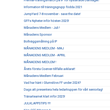
Premiär-träningsmatch på IP för nystartade Damlaget!
Information till träningsgrupp födda 2021
JumpYard 7-8 november - save the date!
GFFs Nyheter inför hösten 2025!
Månadens Medlem - Juli !
Månadens Sponsor
Bollväggsmålning på IP
MÅNADENS MEDLEM - MAJ
MÅNADENS MEDLEM - APRIL
MÅNADENS MEDLEM !
Årets första Coerver-tillfälle avklarat!
Månadens Medlem Februari
Vad har hänt i Glumslövs FF under 2024?
Dags att presentera hela ledartruppen för vårt seniorlag!
Tränarteamet klart inför 2025!
JULKLAPPSTIPS !!!!