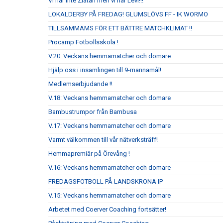
Vi har inte Zlatan men vi har Levi!!!
LOKALDERBY PÅ FREDAG! GLUMSLÖVS FF - IK WORMO
TILLSAMMAMS FÖR ETT BÄTTRE MATCHKLIMAT !!
Procamp Fotbollsskola !
V.20: Veckans hemmamatcher och domare
Hjälp oss i insamlingen till 9-mannamål!
Medlemserbjudande !!
V.18: Veckans hemmamatcher och domare
Bambustrumpor från Bambusa
V.17: Veckans hemmamatcher och domare
Varmt välkommen till vår nätverksträff!
Hemmapremiär på Örevång !
V.16: Veckans hemmamatcher och domare
FREDAGSFOTBOLL PÅ LANDSKRONA IP
V.15: Veckans hemmamatcher och domare
Arbetet med Coerver Coaching fortsätter!