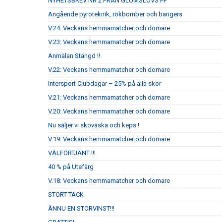
NYHETSBREV NR 2 FRÅN GLUMSLÖVS FF
Angående pyroteknik, rökbomber och bangers
V.24: Veckans hemmamatcher och domare
V.23: Veckans hemmamatcher och domare
Anmälan Stängd !!
V.22: Veckans hemmamatcher och domare
Intersport Clubdagar – 25% på alla skor
V.21: Veckans hemmamatcher och domare
V.20: Veckans hemmamatcher och domare
Nu säljer vi skoväska och keps !
V.19: Veckans hemmamatcher och domare
VÄLFÖRTJÄNT !!!
40 % på Utefärg
V.18: Veckans hemmamatcher och domare
STORT TACK
ÄNNU EN STORVINST!!!