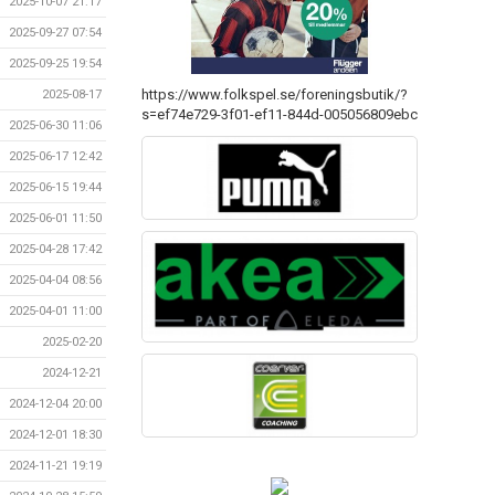
2025-10-07 21:17
2025-09-27 07:54
2025-09-25 19:54
https://www.folkspel.se/foreningsbutik/?
2025-08-17
s=ef74e729-3f01-ef11-844d-005056809ebc
2025-06-30 11:06
2025-06-17 12:42
2025-06-15 19:44
2025-06-01 11:50
2025-04-28 17:42
2025-04-04 08:56
2025-04-01 11:00
2025-02-20
2024-12-21
2024-12-04 20:00
2024-12-01 18:30
2024-11-21 19:19