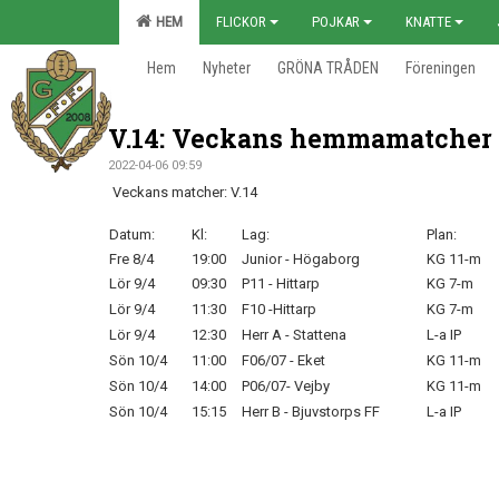
HEM
FLICKOR
POJKAR
KNATTE
Hem
Nyheter
GRÖNA TRÅDEN
Föreningen
V.14: Veckans hemmamatcher
2022-04-06 09:59
Veckans matcher: V.14
Datum:
Kl:
Lag:
Plan:
Fre 8/4
19:00
Junior - Högaborg
KG 11-m
Lör 9/4
09:30
P11 - Hittarp
KG 7-m
Lör 9/4
11:30
F10 -Hittarp
KG 7-m
Lör 9/4
12:30
Herr A - Stattena
L-a IP
Sön 10/4
11:00
F06/07 - Eket
KG 11-m
Sön 10/4
14:00
P06/07- Vejby
KG 11-m
Sön 10/4
15:15
Herr B - Bjuvstorps FF
L-a IP