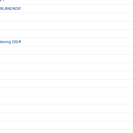
l 1
 INBLANDADE!
 säsong 2024!