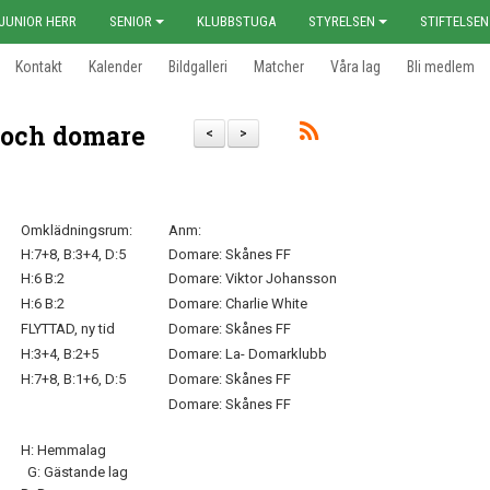
JUNIOR HERR
SENIOR
KLUBBSTUGA
STYRELSEN
STIFTELSEN
Kontakt
Kalender
Bildgalleri
Matcher
Våra lag
Bli medlem
 och domare
<
>
Omklädningsrum:
Anm:
H:7+8, B:3+4, D:5
Domare: Skånes FF
H:6 B:2
Domare: Viktor Johansson
H:6 B:2
Domare: Charlie White
FLYTTAD, ny tid
Domare: Skånes FF
H:3+4, B:2+5
Domare: La- Domarklubb
H:7+8, B:1+6, D:5
Domare: Skånes FF
Domare: Skånes FF
H: Hemmalag
G: Gästande lag