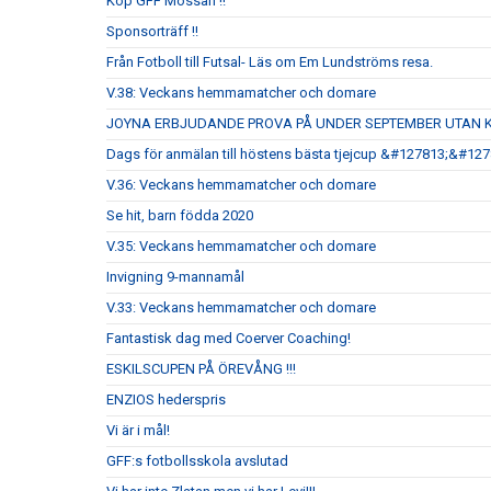
Köp GFF Mössan !!
Sponsorträff !!
Från Fotboll till Futsal- Läs om Em Lundströms resa.
V.38: Veckans hemmamatcher och domare
JOYNA ERBJUDANDE PROVA PÅ UNDER SEPTEMBER UTAN 
Dags för anmälan till höstens bästa tjejcup &#127813;&#12
V.36: Veckans hemmamatcher och domare
Se hit, barn födda 2020
V.35: Veckans hemmamatcher och domare
Invigning 9-mannamål
V.33: Veckans hemmamatcher och domare
Fantastisk dag med Coerver Coaching!
ESKILSCUPEN PÅ ÖREVÅNG !!!
ENZIOS hederspris
Vi är i mål!
GFF:s fotbollsskola avslutad