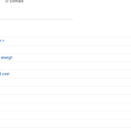
D: Domare
! ?
 energi!
d oss!