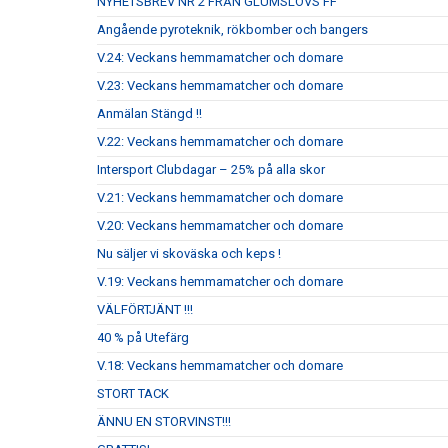
NYHETSBREV NR 2 FRÅN GLUMSLÖVS FF
Angående pyroteknik, rökbomber och bangers
V.24: Veckans hemmamatcher och domare
V.23: Veckans hemmamatcher och domare
Anmälan Stängd !!
V.22: Veckans hemmamatcher och domare
Intersport Clubdagar – 25% på alla skor
V.21: Veckans hemmamatcher och domare
V.20: Veckans hemmamatcher och domare
Nu säljer vi skoväska och keps !
V.19: Veckans hemmamatcher och domare
VÄLFÖRTJÄNT !!!
40 % på Utefärg
V.18: Veckans hemmamatcher och domare
STORT TACK
ÄNNU EN STORVINST!!!