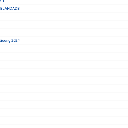
l 1
 INBLANDADE!
 säsong 2024!