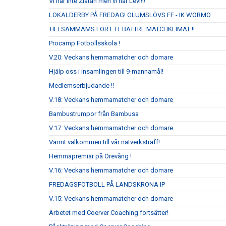
Vi har inte Zlatan men vi har Levi!!!
LOKALDERBY PÅ FREDAG! GLUMSLÖVS FF - IK WORMO
TILLSAMMAMS FÖR ETT BÄTTRE MATCHKLIMAT !!
Procamp Fotbollsskola !
V.20: Veckans hemmamatcher och domare
Hjälp oss i insamlingen till 9-mannamål!
Medlemserbjudande !!
V.18: Veckans hemmamatcher och domare
Bambustrumpor från Bambusa
V.17: Veckans hemmamatcher och domare
Varmt välkommen till vår nätverksträff!
Hemmapremiär på Örevång !
V.16: Veckans hemmamatcher och domare
FREDAGSFOTBOLL PÅ LANDSKRONA IP
V.15: Veckans hemmamatcher och domare
Arbetet med Coerver Coaching fortsätter!