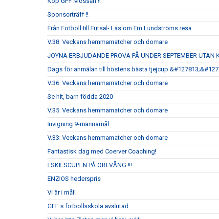
Köp GFF Mössan !!
Sponsorträff !!
Från Fotboll till Futsal- Läs om Em Lundströms resa.
V.38: Veckans hemmamatcher och domare
JOYNA ERBJUDANDE PROVA PÅ UNDER SEPTEMBER UTAN 
Dags för anmälan till höstens bästa tjejcup &#127813;&#12
V.36: Veckans hemmamatcher och domare
Se hit, barn födda 2020
V.35: Veckans hemmamatcher och domare
Invigning 9-mannamål
V.33: Veckans hemmamatcher och domare
Fantastisk dag med Coerver Coaching!
ESKILSCUPEN PÅ ÖREVÅNG !!!
ENZIOS hederspris
Vi är i mål!
GFF:s fotbollsskola avslutad