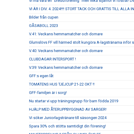
Vi må vara en "breddförening" men vilka stjärnor vi fostrat! De
VI ÄR I DIV. 4. 2024!!!! STORT TACK OCH GRATTIS TILL ALLA
Bilder från cupen
GÅSABOLL 2023
V.41: Veckans hemmamatcher och domare
Glumslövs FF vill härmed stolt kungöra A-lagstränarna inför
V.40: Veckans hemmamatcher och domare
CLUBDAGAR INTERSPORT !
V.39: Veckans hemmamatcher och domare
GFF:s egen låt
TOMATENS HUS TJEJCUP 21-22 OKT !!
GFF-familjen är i sorg!
Nu startar vi upp träningsgrupp för barn födda 2019
HJÄLP MED ÅTERUPPBYGGNAD AV SARGER!
Vi söker Juniorlagstränare till säsongen 2024
Spara 30% och stötta samtidigt din förening!