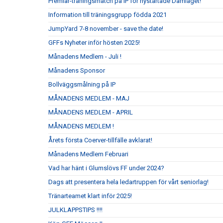
Premiär-träningsmatch på IP för nystartade Damlaget!
Information till träningsgrupp födda 2021
JumpYard 7-8 november - save the date!
GFFs Nyheter inför hösten 2025!
Månadens Medlem - Juli !
Månadens Sponsor
Bollväggsmålning på IP
MÅNADENS MEDLEM - MAJ
MÅNADENS MEDLEM - APRIL
MÅNADENS MEDLEM !
Årets första Coerver-tillfälle avklarat!
Månadens Medlem Februari
Vad har hänt i Glumslövs FF under 2024?
Dags att presentera hela ledartruppen för vårt seniorlag!
Tränarteamet klart inför 2025!
JULKLAPPSTIPS !!!!