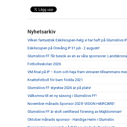
Nyhetsarkiv
Vilken fantastisk Eskilscupen-helg vi har haft på Glumslövs IP
Eskilscupen på Örevång IP 31 juli - 2 augusti!
Glumslövs FF får besök av en av våra sponsorer; Landskrona
Fotbollsskolan 2026
VM-final på IP – Kom och heja fram vinnaren tillsammans me
Knattefotboll för barn födda 2021
Glumslövs FF styrelse 2026 är på plats!
Välkomna till en ny säsong i Glumslövs FF!
November månads Sponsor 2025! VISION HAIRCARE!
Glumslövs FF är stolt certifierad förening av Majblomman!
Oktober månads sponsor - Händige Herrn i Glumslöv