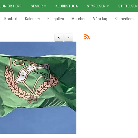
JUNIOR HERR
SENIOR
KLUBBSTUGA
STYRELSEN
STIFTELSEN
Kontakt
Kalender
Bildgalleri
Matcher
Våra lag
Bli medlem
<
>