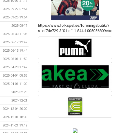
2025-10-07 21:17
2025-09-27 07:54
2025-09-25 19:54
https://www.folkspel.se/foreningsbutik/?
2025-08-17
s=ef74e729-3f01-ef11-844d-005056809ebc
2025-06-30 11:06
2025-06-17 12:42
2025-06-15 19:44
2025-06-01 11:50
2025-04-28 17:42
2025-04-04 08:56
2025-04-01 11:00
2025-02-20
2024-12-21
2024-12-04 20:00
2024-12-01 18:30
2024-11-21 19:19