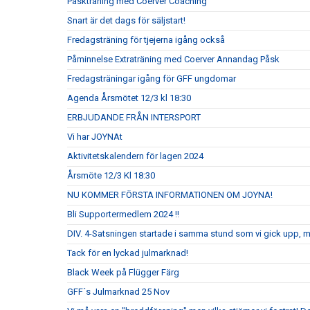
Påskträning med Coerver Coaching
Snart är det dags för säljstart!
Fredagsträning för tjejerna igång också
Påminnelse Extraträning med Coerver Annandag Påsk
Fredagsträningar igång för GFF ungdomar
Agenda Årsmötet 12/3 kl 18:30
ERBJUDANDE FRÅN INTERSPORT
Vi har JOYNAt
Aktivitetskalendern för lagen 2024
Årsmöte 12/3 Kl 18:30
NU KOMMER FÖRSTA INFORMATIONEN OM JOYNA!
Bli Supportermedlem 2024 !!
DIV. 4-Satsningen startade i samma stund som vi gick upp, 
Tack för en lyckad julmarknad!
Black Week på Flügger Färg
GFF´s Julmarknad 25 Nov