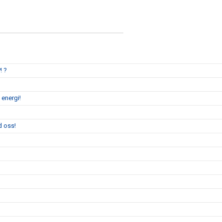
! ?
 energi!
d oss!