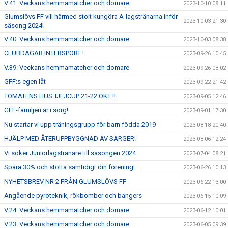
V.41: Veckans hemmamatcher och domare
2023-10-10 08:11
Glumslövs FF vill härmed stolt kungöra A-lagstränarna inför
2023-10-03 21:30
säsong 2024!
V.40: Veckans hemmamatcher och domare
2023-10-03 08:38
CLUBDAGAR INTERSPORT !
2023-09-26 10:45
V.39: Veckans hemmamatcher och domare
2023-09-26 08:02
GFF:s egen låt
2023-09-22 21:42
TOMATENS HUS TJEJCUP 21-22 OKT !!
2023-09-05 12:46
GFF-familjen är i sorg!
2023-09-01 17:30
Nu startar vi upp träningsgrupp för barn födda 2019
2023-08-18 20:40
HJÄLP MED ÅTERUPPBYGGNAD AV SARGER!
2023-08-06 12:24
Vi söker Juniorlagstränare till säsongen 2024
2023-07-04 08:21
Spara 30% och stötta samtidigt din förening!
2023-06-26 10:13
NYHETSBREV NR 2 FRÅN GLUMSLÖVS FF
2023-06-22 13:00
Angående pyroteknik, rökbomber och bangers
2023-06-15 10:09
V.24: Veckans hemmamatcher och domare
2023-06-12 10:01
V.23: Veckans hemmamatcher och domare
2023-06-05 09:39