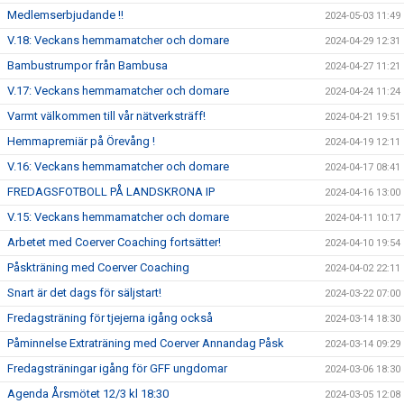
Medlemserbjudande !!
2024-05-03 11:49
V.18: Veckans hemmamatcher och domare
2024-04-29 12:31
Bambustrumpor från Bambusa
2024-04-27 11:21
V.17: Veckans hemmamatcher och domare
2024-04-24 11:24
Varmt välkommen till vår nätverksträff!
2024-04-21 19:51
Hemmapremiär på Örevång !
2024-04-19 12:11
V.16: Veckans hemmamatcher och domare
2024-04-17 08:41
FREDAGSFOTBOLL PÅ LANDSKRONA IP
2024-04-16 13:00
V.15: Veckans hemmamatcher och domare
2024-04-11 10:17
Arbetet med Coerver Coaching fortsätter!
2024-04-10 19:54
Påskträning med Coerver Coaching
2024-04-02 22:11
Snart är det dags för säljstart!
2024-03-22 07:00
Fredagsträning för tjejerna igång också
2024-03-14 18:30
Påminnelse Extraträning med Coerver Annandag Påsk
2024-03-14 09:29
Fredagsträningar igång för GFF ungdomar
2024-03-06 18:30
Agenda Årsmötet 12/3 kl 18:30
2024-03-05 12:08