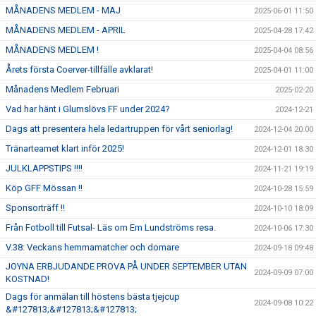
MÅNADENS MEDLEM - MAJ
2025-06-01 11:50
MÅNADENS MEDLEM - APRIL
2025-04-28 17:42
MÅNADENS MEDLEM !
2025-04-04 08:56
Årets första Coerver-tillfälle avklarat!
2025-04-01 11:00
Månadens Medlem Februari
2025-02-20
Vad har hänt i Glumslövs FF under 2024?
2024-12-21
Dags att presentera hela ledartruppen för vårt seniorlag!
2024-12-04 20:00
Tränarteamet klart inför 2025!
2024-12-01 18:30
JULKLAPPSTIPS !!!!
2024-11-21 19:19
Köp GFF Mössan !!
2024-10-28 15:59
Sponsorträff !!
2024-10-10 18:09
Från Fotboll till Futsal- Läs om Em Lundströms resa.
2024-10-06 17:30
V.38: Veckans hemmamatcher och domare
2024-09-18 09:48
JOYNA ERBJUDANDE PROVA PÅ UNDER SEPTEMBER UTAN
2024-09-09 07:00
KOSTNAD!
Dags för anmälan till höstens bästa tjejcup
2024-09-08 10:22
&#127813;&#127813;&#127813;