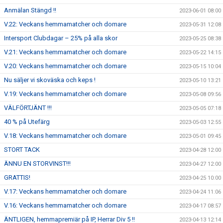
Anmälan Stängd !!
2023-06-01 08:00
V.22: Veckans hemmamatcher och domare
2023-05-31 12:08
Intersport Clubdagar – 25% på alla skor
2023-05-25 08:38
V.21: Veckans hemmamatcher och domare
2023-05-22 14:15
V.20: Veckans hemmamatcher och domare
2023-05-15 10:04
Nu säljer vi skoväska och keps !
2023-05-10 13:21
V.19: Veckans hemmamatcher och domare
2023-05-08 09:56
VÄLFÖRTJÄNT !!!
2023-05-05 07:18
40 % på Utefärg
2023-05-03 12:55
V.18: Veckans hemmamatcher och domare
2023-05-01 09:45
STORT TACK
2023-04-28 12:00
ÄNNU EN STORVINST!!!
2023-04-27 12:00
GRATTIS!
2023-04-25 10:00
V.17: Veckans hemmamatcher och domare
2023-04-24 11:06
V.16: Veckans hemmamatcher och domare
2023-04-17 08:57
ÄNTLIGEN, hemmapremiär på IP, Herrar Div 5 !!
2023-04-13 12:14