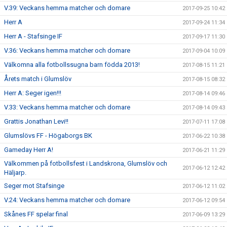
V.39: Veckans hemma matcher och domare
2017-09-25 10:42
Herr A
2017-09-24 11:34
Herr A - Stafsinge IF
2017-09-17 11:30
V.36: Veckans hemma matcher och domare
2017-09-04 10:09
Välkomna alla fotbollssugna barn födda 2013!
2017-08-15 11:21
Årets match i Glumslöv
2017-08-15 08:32
Herr A: Seger igen!!!
2017-08-14 09:46
V.33: Veckans hemma matcher och domare
2017-08-14 09:43
Grattis Jonathan Levi!!
2017-07-11 17:08
Glumslövs FF - Högaborgs BK
2017-06-22 10:38
Gameday Herr A!
2017-06-21 11:29
Välkommen på fotbollsfest i Landskrona, Glumslöv och
2017-06-12 12:42
Häljarp.
Seger mot Stafsinge
2017-06-12 11:02
V.24: Veckans hemma matcher och domare
2017-06-12 09:54
Skånes FF spelar final
2017-06-09 13:29