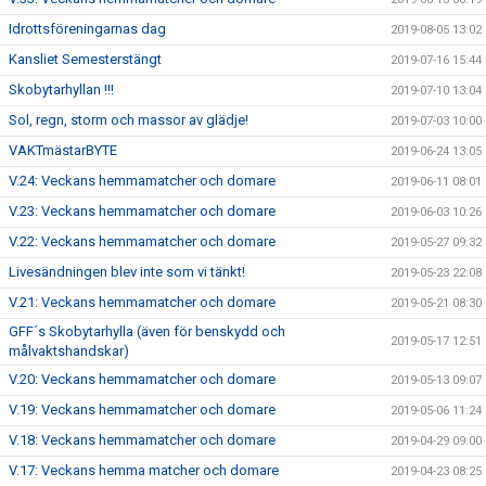
Idrottsföreningarnas dag
2019-08-05 13:02
Kansliet Semesterstängt
2019-07-16 15:44
Skobytarhyllan !!!
2019-07-10 13:04
Sol, regn, storm och massor av glädje!
2019-07-03 10:00
VAKTmästarBYTE
2019-06-24 13:05
V.24: Veckans hemmamatcher och domare
2019-06-11 08:01
V.23: Veckans hemmamatcher och domare
2019-06-03 10:26
V.22: Veckans hemmamatcher och domare
2019-05-27 09:32
Livesändningen blev inte som vi tänkt!
2019-05-23 22:08
V.21: Veckans hemmamatcher och domare
2019-05-21 08:30
GFF´s Skobytarhylla (även för benskydd och
2019-05-17 12:51
målvaktshandskar)
V.20: Veckans hemmamatcher och domare
2019-05-13 09:07
V.19: Veckans hemmamatcher och domare
2019-05-06 11:24
V.18: Veckans hemmamatcher och domare
2019-04-29 09:00
V.17: Veckans hemma matcher och domare
2019-04-23 08:25