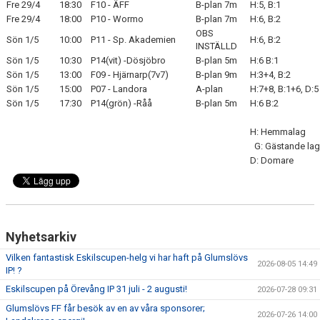
Fre 29/4
18:30
F10 - ÄFF
B-plan 7m
H:5, B:1
Fre 29/4
18:00
P10 - Wormo
B-plan 7m
H:6, B:2
BLI MEDLEM
OBS
Sön 1/5
10:00
P11 - Sp. Akademien
H:6, B:2
INSTÄLLD
Sön 1/5
10:30
P14(vit) -Dösjöbro
B-plan 5m
H:6 B:1
KLÄDKOLLEKTION
Sön 1/5
13:00
F09 - Hjärnarp(7v7)
B-plan 9m
H:3+4, B:2
Sön 1/5
15:00
P07 - Landora
A-plan
H:7+8, B:1+6, D:5
FOTBOLLSSKOLAN 2026
Sön 1/5
17:30
P14(grön) -Råå
B-plan 5m
H:6 B:2
H: Hemmalag
G: Gästande lag
D: Domare
Nyhetsarkiv
Vilken fantastisk Eskilscupen-helg vi har haft på Glumslövs
2026-08-05 14:49
IP! ?
Eskilscupen på Örevång IP 31 juli - 2 augusti!
2026-07-28 09:31
Glumslövs FF får besök av en av våra sponsorer;
2026-07-26 14:00