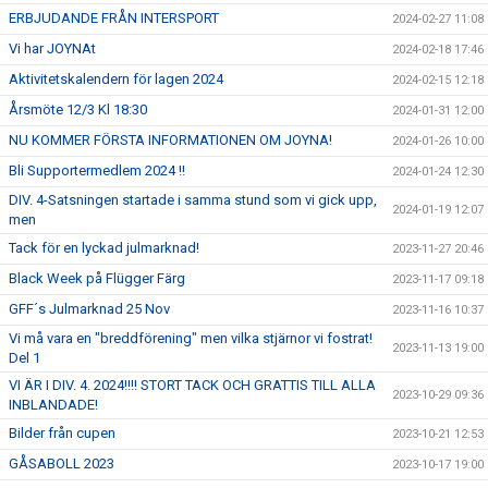
ERBJUDANDE FRÅN INTERSPORT
2024-02-27 11:08
Vi har JOYNAt
2024-02-18 17:46
Aktivitetskalendern för lagen 2024
2024-02-15 12:18
Årsmöte 12/3 Kl 18:30
2024-01-31 12:00
NU KOMMER FÖRSTA INFORMATIONEN OM JOYNA!
2024-01-26 10:00
Bli Supportermedlem 2024 !!
2024-01-24 12:30
DIV. 4-Satsningen startade i samma stund som vi gick upp,
2024-01-19 12:07
men
Tack för en lyckad julmarknad!
2023-11-27 20:46
Black Week på Flügger Färg
2023-11-17 09:18
GFF´s Julmarknad 25 Nov
2023-11-16 10:37
Vi må vara en "breddförening" men vilka stjärnor vi fostrat!
2023-11-13 19:00
Del 1
VI ÄR I DIV. 4. 2024!!!! STORT TACK OCH GRATTIS TILL ALLA
2023-10-29 09:36
INBLANDADE!
Bilder från cupen
2023-10-21 12:53
GÅSABOLL 2023
2023-10-17 19:00