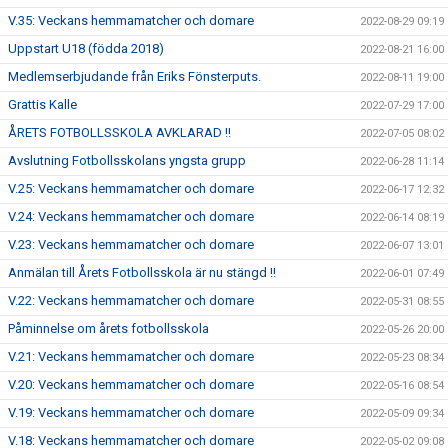
V.35: Veckans hemmamatcher och domare
2022-08-29 09:19
Uppstart U18 (födda 2018)
2022-08-21 16:00
Medlemserbjudande från Eriks Fönsterputs.
2022-08-11 19:00
Grattis Kalle
2022-07-29 17:00
ÅRETS FOTBOLLSSKOLA AVKLARAD !!
2022-07-05 08:02
Avslutning Fotbollsskolans yngsta grupp
2022-06-28 11:14
V.25: Veckans hemmamatcher och domare
2022-06-17 12:32
V.24: Veckans hemmamatcher och domare
2022-06-14 08:19
V.23: Veckans hemmamatcher och domare
2022-06-07 13:01
Anmälan till Årets Fotbollsskola är nu stängd !!
2022-06-01 07:49
V.22: Veckans hemmamatcher och domare
2022-05-31 08:55
Påminnelse om årets fotbollsskola
2022-05-26 20:00
V.21: Veckans hemmamatcher och domare
2022-05-23 08:34
V.20: Veckans hemmamatcher och domare
2022-05-16 08:54
V.19: Veckans hemmamatcher och domare
2022-05-09 09:34
V.18: Veckans hemmamatcher och domare
2022-05-02 09:08