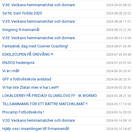
V.36: Veckans hemmamatcher och domare
2024-09-03 08:22
Se hit, barn födda 2020
2024-08-28 22:02
V.35: Veckans hemmamatcher och domare
2024-08-28 11:07
Invigning 9-mannamål
2024-08-19 21:35
V.33: Veckans hemmamatcher och domare
2024-08-13 12:08
Fantastisk dag med Coerver Coaching!
2024-08-01 06:49
ESKILSCUPEN PÅ ÖREVÅNG !!!
2024-07-24 09:38
ENZIOS hederspris
2024-07-23 07:00
Vi är i mål!
2024-06-30 20:47
GFF:s fotbollsskola avslutad
2024-06-30 20:31
Vi har inte Zlatan men vi har Levi!!!
2024-06-03 20:30
LOKALDERBY PÅ FREDAG! GLUMSLÖVS FF - IK WORMO
2024-05-28 21:30
TILLSAMMAMS FÖR ETT BÄTTRE MATCHKLIMAT !!
2024-05-17 10:50
Procamp Fotbollsskola !
2024-05-16 09:03
V.20: Veckans hemmamatcher och domare
2024-05-14 08:10
Hjälp oss i insamlingen till 9-mannamål!
2024-05-10 18:42