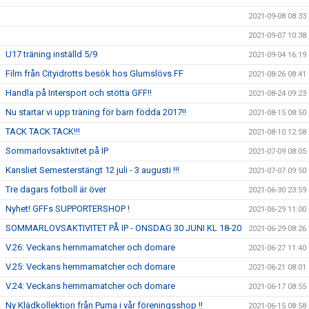
2021-09-08 08:33
2021-09-07 10:38
U17 träning inställd 5/9
2021-09-04 16:19
Film från Cityidrotts besök hos Glumslövs FF
2021-08-26 08:41
Handla på Intersport och stötta GFF!!
2021-08-24 09:23
Nu startar vi upp träning för barn födda 2017!!
2021-08-15 08:50
TACK TACK TACK!!!
2021-08-10 12:58
Sommarlovsaktivitet på IP
2021-07-09 08:05
Kansliet Semesterstängt 12 juli - 3 augusti !!!
2021-07-07 09:50
Tre dagars fotboll är över
2021-06-30 23:59
Nyhet! GFFs SUPPORTERSHOP !
2021-06-29 11:00
SOMMARLOVSAKTIVITET PÅ IP - ONSDAG 30 JUNI KL 18-20
2021-06-29 08:26
V.26: Veckans hemmamatcher och domare
2021-06-27 11:40
V.25: Veckans hemmamatcher och domare
2021-06-21 08:01
V.24: Veckans hemmamatcher och domare
2021-06-17 08:55
Ny Klädkollektion från Puma i vår föreningsshop !!
2021-06-15 08:58