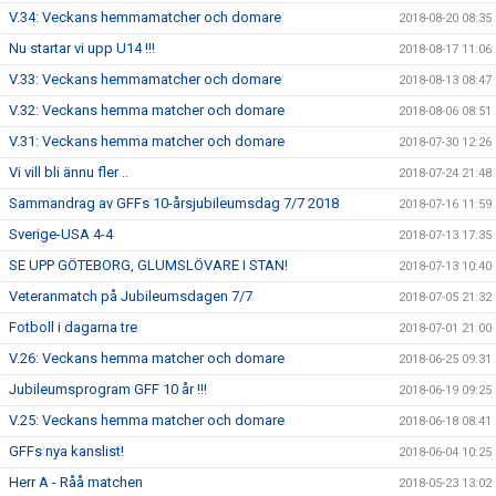
V.34: Veckans hemmamatcher och domare
2018-08-20 08:35
Nu startar vi upp U14 !!!
2018-08-17 11:06
V.33: Veckans hemmamatcher och domare
2018-08-13 08:47
V.32: Veckans hemma matcher och domare
2018-08-06 08:51
V.31: Veckans hemma matcher och domare
2018-07-30 12:26
Vi vill bli ännu fler ..
2018-07-24 21:48
Sammandrag av GFFs 10-årsjubileumsdag 7/7 2018
2018-07-16 11:59
Sverige-USA 4-4
2018-07-13 17:35
SE UPP GÖTEBORG, GLUMSLÖVARE I STAN!
2018-07-13 10:40
Veteranmatch på Jubileumsdagen 7/7
2018-07-05 21:32
Fotboll i dagarna tre
2018-07-01 21:00
V.26: Veckans hemma matcher och domare
2018-06-25 09:31
Jubileumsprogram GFF 10 år !!!
2018-06-19 09:25
V.25: Veckans hemma matcher och domare
2018-06-18 08:41
GFFs nya kanslist!
2018-06-04 10:25
Herr A - Råå matchen
2018-05-23 13:02