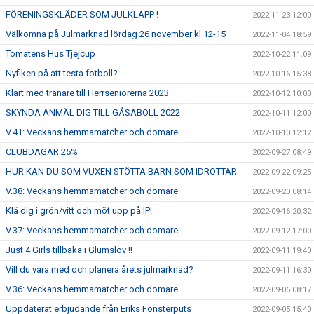
FÖRENINGSKLÄDER SOM JULKLAPP !
2022-11-23 12:00
Välkomna på Julmarknad lördag 26 november kl 12-15
2022-11-04 18:59
Tomatens Hus Tjejcup
2022-10-22 11:09
Nyfiken på att testa fotboll?
2022-10-16 15:38
Klart med tränare till Herrseniorerna 2023
2022-10-12 10:00
SKYNDA ANMÄL DIG TILL GÅSABOLL 2022
2022-10-11 12:00
V.41: Veckans hemmamatcher och domare
2022-10-10 12:12
CLUBDAGAR 25%
2022-09-27 08:49
HUR KAN DU SOM VUXEN STÖTTA BARN SOM IDROTTAR
2022-09-22 09:25
V.38: Veckans hemmamatcher och domare
2022-09-20 08:14
Klä dig i grön/vitt och möt upp på IP!
2022-09-16 20:32
V.37: Veckans hemmamatcher och domare
2022-09-12 17:00
Just 4 Girls tillbaka i Glumslöv !!
2022-09-11 19:40
Vill du vara med och planera årets julmarknad?
2022-09-11 16:30
V.36: Veckans hemmamatcher och domare
2022-09-06 08:17
Uppdaterat erbjudande från Eriks Fönsterputs
2022-09-05 15:40