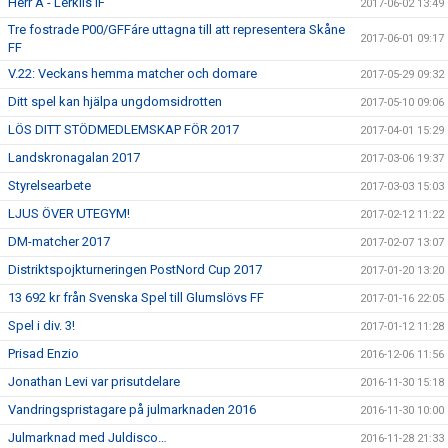
Herr A - Lerkils IF
2017-06-02 13:49
Tre fostrade P00/GFFáre uttagna till att representera Skåne
2017-06-01 09:17
FF
V.22: Veckans hemma matcher och domare
2017-05-29 09:32
Ditt spel kan hjälpa ungdomsidrotten
2017-05-10 09:06
LÖS DITT STÖDMEDLEMSKAP FÖR 2017
2017-04-01 15:29
Landskronagalan 2017
2017-03-06 19:37
Styrelsearbete
2017-03-03 15:03
LJUS ÖVER UTEGYM!
2017-02-12 11:22
DM-matcher 2017
2017-02-07 13:07
Distriktspojkturneringen PostNord Cup 2017
2017-01-20 13:20
13 692 kr från Svenska Spel till Glumslövs FF
2017-01-16 22:05
Spel i div. 3!
2017-01-12 11:28
Prisad Enzio
2016-12-06 11:56
Jonathan Levi var prisutdelare
2016-11-30 15:18
Vandringspristagare på julmarknaden 2016
2016-11-30 10:00
Julmarknad med Juldisco…
2016-11-28 21:33