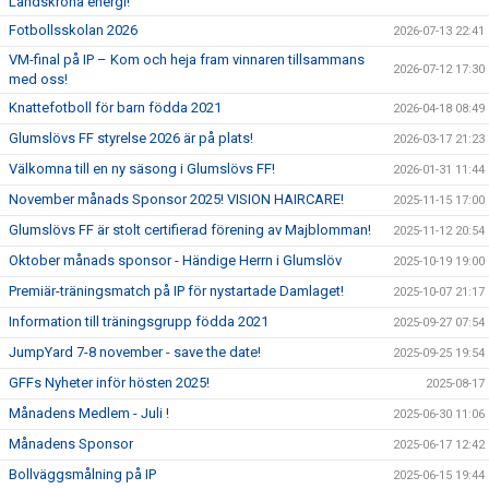
Landskrona energi!
Fotbollsskolan 2026
2026-07-13 22:41
VM-final på IP – Kom och heja fram vinnaren tillsammans
2026-07-12 17:30
med oss!
Knattefotboll för barn födda 2021
2026-04-18 08:49
Glumslövs FF styrelse 2026 är på plats!
2026-03-17 21:23
Välkomna till en ny säsong i Glumslövs FF!
2026-01-31 11:44
November månads Sponsor 2025! VISION HAIRCARE!
2025-11-15 17:00
Glumslövs FF är stolt certifierad förening av Majblomman!
2025-11-12 20:54
Oktober månads sponsor - Händige Herrn i Glumslöv
2025-10-19 19:00
Premiär-träningsmatch på IP för nystartade Damlaget!
2025-10-07 21:17
Information till träningsgrupp födda 2021
2025-09-27 07:54
JumpYard 7-8 november - save the date!
2025-09-25 19:54
GFFs Nyheter inför hösten 2025!
2025-08-17
Månadens Medlem - Juli !
2025-06-30 11:06
Månadens Sponsor
2025-06-17 12:42
Bollväggsmålning på IP
2025-06-15 19:44