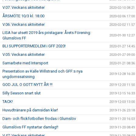
V.07: Veckans aktiviteter
2020-02-10 08:21
ÅRSMÖTE 10/3 kl. 18.00
2020-02-06 17:00
V.06: Veckans aktiviteter
2020-02-02 11:57
LISA har utsett 2019 års pristagare: Årets Förening:
2020-01-30 12:27
Glumslövs FF
BLI SUPPORTERMEDLEM i GFF 2020!
2020-01-27 14:45
V.05: Veckans aktiviteter
2020-01-27 09:00
Samarbete med Intersport
2020-01-21 08:36
Presentation av Kalle Willstrand och GFF:s nya
2019-12-28 16:20
ungdomssatsning
GOD JUL O GOTT NYTT ÅR !!!
2019-12-20 11:50
Silly Season snart slut
2019-12-15 16:33
TACK!
2019-12-03 13:00
Huvudtränare på damsidan klar!
2019-11-26 23:18
Dam- och flickfotbollen frodas i Glumslöv
2019-11-20 16:03
Glumslövs FF nystartar damlag!!
2019-11-20 08:49
V.47: Veckans aktiviteter
2019-11-20 08:03