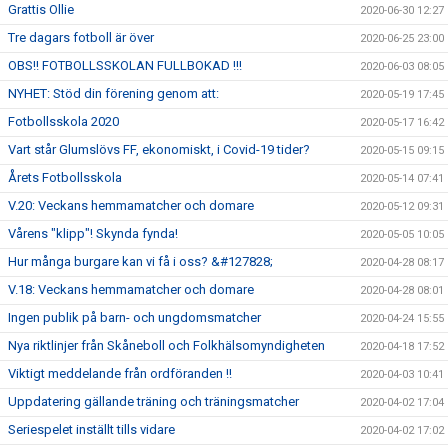
Grattis Ollie
2020-06-30 12:27
Tre dagars fotboll är över
2020-06-25 23:00
OBS!! FOTBOLLSSKOLAN FULLBOKAD !!!
2020-06-03 08:05
NYHET: Stöd din förening genom att:
2020-05-19 17:45
Fotbollsskola 2020
2020-05-17 16:42
Vart står Glumslövs FF, ekonomiskt, i Covid-19 tider?
2020-05-15 09:15
Årets Fotbollsskola
2020-05-14 07:41
V.20: Veckans hemmamatcher och domare
2020-05-12 09:31
Vårens "klipp"! Skynda fynda!
2020-05-05 10:05
Hur många burgare kan vi få i oss? &#127828;
2020-04-28 08:17
V.18: Veckans hemmamatcher och domare
2020-04-28 08:01
Ingen publik på barn- och ungdomsmatcher
2020-04-24 15:55
Nya riktlinjer från Skåneboll och Folkhälsomyndigheten
2020-04-18 17:52
Viktigt meddelande från ordföranden !!
2020-04-03 10:41
Uppdatering gällande träning och träningsmatcher
2020-04-02 17:04
Seriespelet inställt tills vidare
2020-04-02 17:02