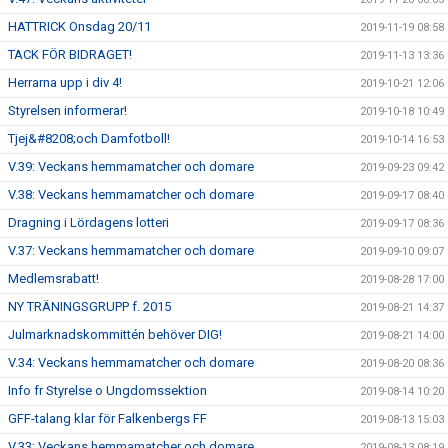
HATTRICK Onsdag 20/11
2019-11-19 08:58
TACK FÖR BIDRAGET!
2019-11-13 13:36
Herrarna upp i div 4!
2019-10-21 12:06
Styrelsen informerar!
2019-10-18 10:49
Tjej&#8208;och Damfotboll!
2019-10-14 16:53
V.39: Veckans hemmamatcher och domare
2019-09-23 09:42
V.38: Veckans hemmamatcher och domare
2019-09-17 08:40
Dragning i Lördagens lotteri
2019-09-17 08:36
V.37: Veckans hemmamatcher och domare
2019-09-10 09:07
Medlemsrabatt!
2019-08-28 17:00
NY TRÄNINGSGRUPP f. 2015
2019-08-21 14:37
Julmarknadskommittén behöver DIG!
2019-08-21 14:00
V.34: Veckans hemmamatcher och domare
2019-08-20 08:36
Info fr Styrelse o Ungdomssektion
2019-08-14 10:20
GFF-talang klar för Falkenbergs FF
2019-08-13 15:03
V.33: Veckans hemmamatcher och domare
2019-08-13 08:19