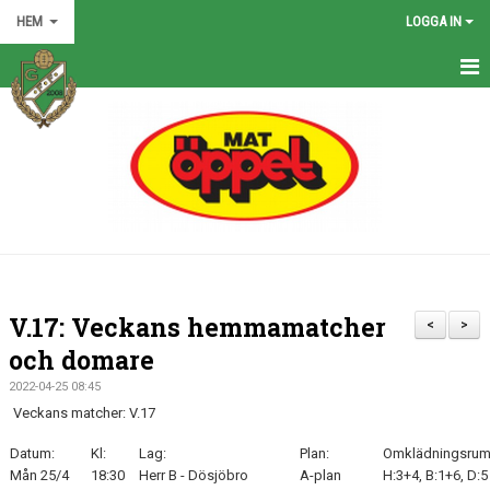
HEM
LOGGA IN
HEM
NYHETER
GRÖNA TRÅDEN
FÖRENINGEN
KONTAKT
V.17: Veckans hemmamatcher
<
>
KALENDER
och domare
2022-04-25 08:45
BILDGALLERI
Veckans matcher: V.17
MATCHER
Datum:
Kl:
Lag:
Plan:
Omklädningsrum
Mån 25/4
18:30
Herr B - Dösjöbro
A-plan
H:3+4, B:1+6, D:5
VÅRA LAG