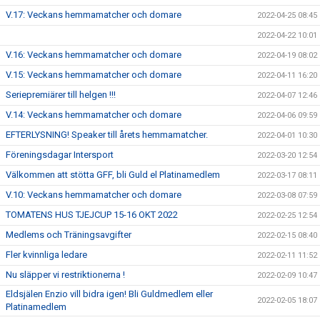
V.17: Veckans hemmamatcher och domare
2022-04-25 08:45
2022-04-22 10:01
V.16: Veckans hemmamatcher och domare
2022-04-19 08:02
V.15: Veckans hemmamatcher och domare
2022-04-11 16:20
Seriepremiärer till helgen !!!
2022-04-07 12:46
V.14: Veckans hemmamatcher och domare
2022-04-06 09:59
EFTERLYSNING! Speaker till årets hemmamatcher.
2022-04-01 10:30
Föreningsdagar Intersport
2022-03-20 12:54
Välkommen att stötta GFF, bli Guld el Platinamedlem
2022-03-17 08:11
V.10: Veckans hemmamatcher och domare
2022-03-08 07:59
TOMATENS HUS TJEJCUP 15-16 OKT 2022
2022-02-25 12:54
Medlems och Träningsavgifter
2022-02-15 08:40
Fler kvinnliga ledare
2022-02-11 11:52
Nu släpper vi restriktionerna !
2022-02-09 10:47
Eldsjälen Enzio vill bidra igen! Bli Guldmedlem eller
2022-02-05 18:07
Platinamedlem