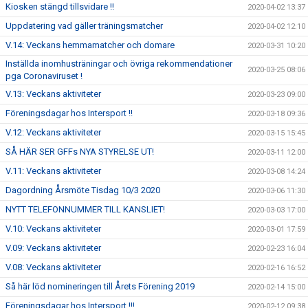
Kiosken stängd tillsvidare !!
2020-04-02 13:37
Uppdatering vad gäller träningsmatcher
2020-04-02 12:10
V.14: Veckans hemmamatcher och domare
2020-03-31 10:20
Inställda inomhusträningar och övriga rekommendationer
2020-03-25 08:06
pga Coronaviruset !
V.13: Veckans aktiviteter
2020-03-23 09:00
Föreningsdagar hos Intersport !!
2020-03-18 09:36
V.12: Veckans aktiviteter
2020-03-15 15:45
SÅ HÄR SER GFFs NYA STYRELSE UT!
2020-03-11 12:00
V.11: Veckans aktiviteter
2020-03-08 14:24
Dagordning Årsmöte Tisdag 10/3 2020
2020-03-06 11:30
NYTT TELEFONNUMMER TILL KANSLIET!
2020-03-03 17:00
V.10: Veckans aktiviteter
2020-03-01 17:59
V.09: Veckans aktiviteter
2020-02-23 16:04
V.08: Veckans aktiviteter
2020-02-16 16:52
Så här löd nomineringen till Årets Förening 2019
2020-02-14 15:00
Föreningsdagar hos Intersport !!!
2020-02-12 09:38