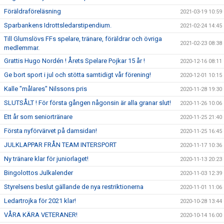
Föräldraföreläsning
2021-03-19 10:59
Sparbankens Idrottsledarstipendium.
2021-02-24 14:45
Till Glumslövs FFs spelare, tränare, föräldrar och övriga
2021-02-23 08:38
medlemmar.
Grattis Hugo Nordén ! Årets Spelare Pojkar 15 år !
2020-12-16 08:11
Ge bort sport i jul och stötta samtidigt vår förening!
2020-12-01 10:15
Kalle "målares" Nilssons pris
2020-11-28 19:30
SLUTSÅLT ! För första gången någonsin är alla granar slut!
2020-11-26 10:06
Ett år som seniortränare
2020-11-25 21:40
Första nyförvärvet på damsidan!
2020-11-25 16:45
JULKLAPPAR FRÅN TEAM INTERSPORT
2020-11-17 10:36
Ny tränare klar för juniorlaget!
2020-11-13 20:23
Bingolottos Julkalender
2020-11-03 12:39
Styrelsens beslut gällande de nya restriktionerna
2020-11-01 11:06
Ledartrojka för 2021 klar!
2020-10-28 13:44
VÅRA KÄRA VETERANER!
2020-10-14 16:00