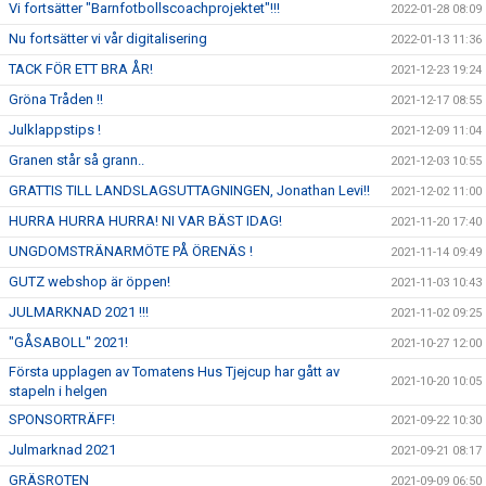
Vi fortsätter "Barnfotbollscoachprojektet"!!!
2022-01-28 08:09
Nu fortsätter vi vår digitalisering
2022-01-13 11:36
TACK FÖR ETT BRA ÅR!
2021-12-23 19:24
Gröna Tråden !!
2021-12-17 08:55
Julklappstips !
2021-12-09 11:04
Granen står så grann..
2021-12-03 10:55
GRATTIS TILL LANDSLAGSUTTAGNINGEN, Jonathan Levi!!
2021-12-02 11:00
HURRA HURRA HURRA! NI VAR BÄST IDAG!
2021-11-20 17:40
UNGDOMSTRÄNARMÖTE PÅ ÖRENÄS !
2021-11-14 09:49
GUTZ webshop är öppen!
2021-11-03 10:43
JULMARKNAD 2021 !!!
2021-11-02 09:25
"GÅSABOLL" 2021!
2021-10-27 12:00
Första upplagen av Tomatens Hus Tjejcup har gått av
2021-10-20 10:05
stapeln i helgen
SPONSORTRÄFF!
2021-09-22 10:30
Julmarknad 2021
2021-09-21 08:17
GRÄSROTEN
2021-09-09 06:50