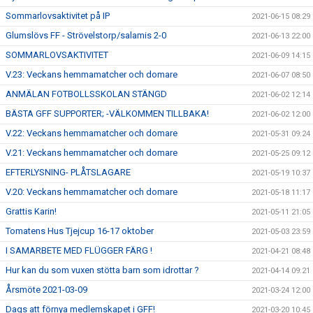
Sommarlovsaktivitet på IP
2021-06-15 08:29
Glumslövs FF - Strövelstorp/salamis 2-0
2021-06-13 22:00
SOMMARLOVSAKTIVITET
2021-06-09 14:15
V.23: Veckans hemmamatcher och domare
2021-06-07 08:50
ANMÄLAN FOTBOLLSSKOLAN STÄNGD
2021-06-02 12:14
BÄSTA GFF SUPPORTER; -VÄLKOMMEN TILLBAKA!
2021-06-02 12:00
V.22: Veckans hemmamatcher och domare
2021-05-31 09:24
V.21: Veckans hemmamatcher och domare
2021-05-25 09:12
EFTERLYSNING- PLÅTSLAGARE
2021-05-19 10:37
V.20: Veckans hemmamatcher och domare
2021-05-18 11:17
Grattis Karin!
2021-05-11 21:05
Tomatens Hus Tjejcup 16-17 oktober
2021-05-03 23:59
I SAMARBETE MED FLÜGGER FÄRG !
2021-04-21 08:48
Hur kan du som vuxen stötta barn som idrottar ?
2021-04-14 09:21
Årsmöte 2021-03-09
2021-03-24 12:00
Dags att förnya medlemskapet i GFF!
2021-03-20 10:45