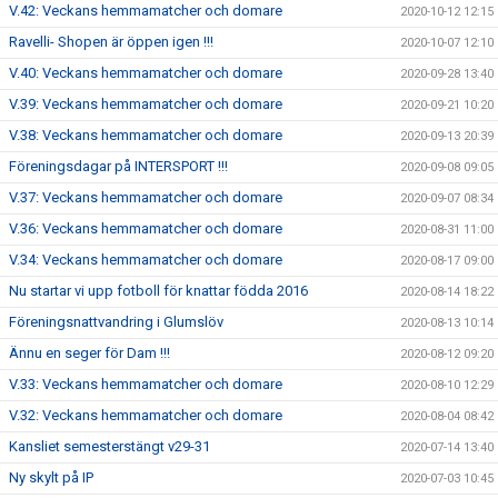
V.42: Veckans hemmamatcher och domare
2020-10-12 12:15
Ravelli- Shopen är öppen igen !!!
2020-10-07 12:10
V.40: Veckans hemmamatcher och domare
2020-09-28 13:40
V.39: Veckans hemmamatcher och domare
2020-09-21 10:20
V.38: Veckans hemmamatcher och domare
2020-09-13 20:39
Föreningsdagar på INTERSPORT !!!
2020-09-08 09:05
V.37: Veckans hemmamatcher och domare
2020-09-07 08:34
V.36: Veckans hemmamatcher och domare
2020-08-31 11:00
V.34: Veckans hemmamatcher och domare
2020-08-17 09:00
Nu startar vi upp fotboll för knattar födda 2016
2020-08-14 18:22
Föreningsnattvandring i Glumslöv
2020-08-13 10:14
Ännu en seger för Dam !!!
2020-08-12 09:20
V.33: Veckans hemmamatcher och domare
2020-08-10 12:29
V.32: Veckans hemmamatcher och domare
2020-08-04 08:42
Kansliet semesterstängt v29-31
2020-07-14 13:40
Ny skylt på IP
2020-07-03 10:45