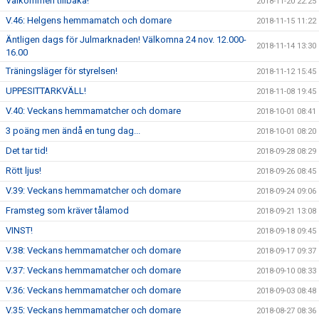
Välkommen tillbaka!
2018-11-20 22:25
V.46: Helgens hemmamatch och domare
2018-11-15 11:22
Äntligen dags för Julmarknaden! Välkomna 24 nov. 12.000-
2018-11-14 13:30
16.00
Träningsläger för styrelsen!
2018-11-12 15:45
UPPESITTARKVÄLL!
2018-11-08 19:45
V.40: Veckans hemmamatcher och domare
2018-10-01 08:41
3 poäng men ändå en tung dag...
2018-10-01 08:20
Det tar tid!
2018-09-28 08:29
Rött ljus!
2018-09-26 08:45
V.39: Veckans hemmamatcher och domare
2018-09-24 09:06
Framsteg som kräver tålamod
2018-09-21 13:08
VINST!
2018-09-18 09:45
V.38: Veckans hemmamatcher och domare
2018-09-17 09:37
V.37: Veckans hemmamatcher och domare
2018-09-10 08:33
V.36: Veckans hemmamatcher och domare
2018-09-03 08:48
V.35: Veckans hemmamatcher och domare
2018-08-27 08:36