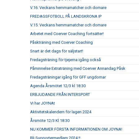
V.16: Veckans hemmamatcher och domare
FREDAGSFOTBOLL PÅ LANDSKRONA IP
V.15: Veckans hemmamatcher och domare
Arbetet med Coerver Coaching fortsätter!
Påskträning med Coerver Coaching
Snart är det dags för säljstart!
Fredagsträning för tjejerna igång också
Påminnelse Extraträning med Coerver Annandag Påsk
Fredagsträningar igång för GFF ungdomar
Agenda Årsmötet 12/3 kl 18:30
ERBJUDANDE FRÅN INTERSPORT
Vi har JOYNAt
Aktivitetskalendern för lagen 2024
Årsmöte 12/3 Kl 18:30
NU KOMMER FÖRSTA INFORMATIONEN OM JOYNA!
Bli Supportermedlem 2024 !!