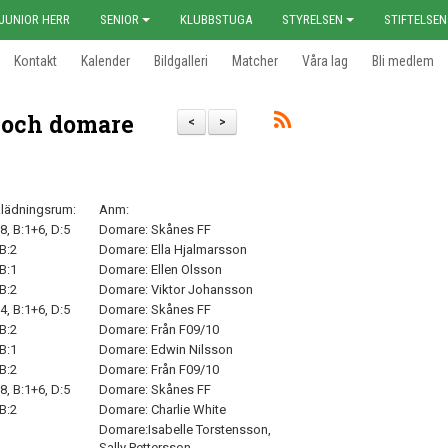
JUNIOR HERR
SENIOR
KLUBBSTUGA
STYRELSEN
STIFTELSEN
Kontakt
Kalender
Bildgalleri
Matcher
Våra lag
Bli medlem
 och domare
<
>
lädningsrum:
Anm:
8, B:1+6, D:5
Domare: Skånes FF
 B:2
Domare: Ella Hjalmarsson
 B:1
Domare: Ellen Olsson
 B:2
Domare: Viktor Johansson
4, B:1+6, D:5
Domare: Skånes FF
 B:2
Domare: Från F09/10
 B:1
Domare: Edwin Nilsson
 B:2
Domare: Från F09/10
8, B:1+6, D:5
Domare: Skånes FF
 B:2
Domare: Charlie White
Domare:Isabelle Torstensson,
Sally Pettersson