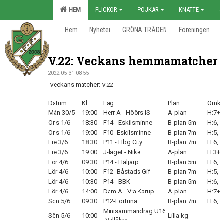
HEM
FLICKOR
POJKAR
KNATTE
Hem
Nyheter
GRÖNA TRÅDEN
Föreningen
V.22: Veckans hemmamatcher
2022-05-31 08:55
Veckans matcher: V.22
Datum:
Kl:
Lag:
Plan:
Omk
Mån 30/5
19:00
Herr A - Höörs IS
A-plan
H:7+
Ons 1/6
18:30
F14 - Eskilsminne
B-plan 5m
H:6,
Ons 1/6
19:00
F10- Eskilsminne
B-plan 7m
H:5,
Fre 3/6
18:30
P11 - Hbg City
B-plan 7m
H:6,
Fre 3/6
19:00
J-laget - Nike
A-plan
H:3+
Lör 4/6
09:30
P14 - Häljarp
B-plan 5m
H:6,
Lör 4/6
10:00
F12- Båstads Gif
B-plan 7m
H:5,
Lör 4/6
10:30
P14 - BBK
B-plan 5m
H:6,
Lör 4/6
14:00
Dam A - V:a Karup
A-plan
H:7+
Sön 5/6
09:30
P12-Fortuna
B-plan 7m
H:6,
Minisammandrag U16
Sön 5/6
10:00
Lilla kg
-Vallåkra