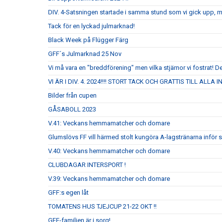
DIV. 4-Satsningen startade i samma stund som vi gick upp, 
Tack för en lyckad julmarknad!
Black Week på Flügger Färg
GFF´s Julmarknad 25 Nov
Vi må vara en "breddförening" men vilka stjärnor vi fostrat! De
VI ÄR I DIV. 4. 2024!!!! STORT TACK OCH GRATTIS TILL ALLA
Bilder från cupen
GÅSABOLL 2023
V.41: Veckans hemmamatcher och domare
Glumslövs FF vill härmed stolt kungöra A-lagstränarna inför
V.40: Veckans hemmamatcher och domare
CLUBDAGAR INTERSPORT !
V.39: Veckans hemmamatcher och domare
GFF:s egen låt
TOMATENS HUS TJEJCUP 21-22 OKT !!
GFF-familjen är i sorg!