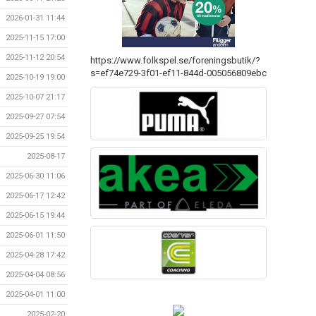
2026-01-31 11:44
2025-11-15 17:00
2025-11-12 20:54
https://www.folkspel.se/foreningsbutik/?
s=ef74e729-3f01-ef11-844d-005056809ebc
2025-10-19 19:00
2025-10-07 21:17
2025-09-27 07:54
2025-09-25 19:54
2025-08-17
2025-06-30 11:06
2025-06-17 12:42
2025-06-15 19:44
2025-06-01 11:50
2025-04-28 17:42
2025-04-04 08:56
2025-04-01 11:00
2025-02-20