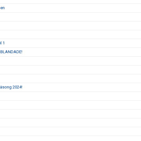
men
l 1
 INBLANDADE!
 säsong 2024!