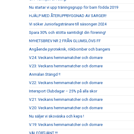
Nu startar vi upp träningsgrupp för barn födda 2019
HJÄLP MED ÅTERUPPBYGGNAD AV SARGER!
Vi söker Juniorlagstränare till säsongen 2024
Spara 30% och stötta samtidigt din förening!
NYHETSBREV NR 2 FRÅN GLUMSLÖVS FF
Angående pyroteknik, rökbomber och bangers
V.24: Veckans hemmamatcher och domare
V.23: Veckans hemmamatcher och domare
Anmälan Stängd !!
V.22: Veckans hemmamatcher och domare
Intersport Clubdagar – 25% på alla skor
V.21: Veckans hemmamatcher och domare
V.20: Veckans hemmamatcher och domare
Nu säljer vi skoväska och keps !
V.19: Veckans hemmamatcher och domare
VÄLFÖRTJÄNT !!!