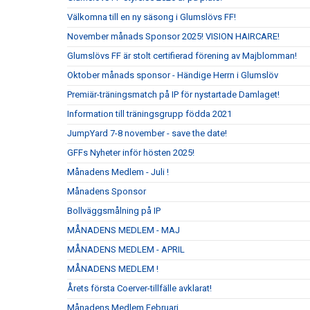
Välkomna till en ny säsong i Glumslövs FF!
November månads Sponsor 2025! VISION HAIRCARE!
Glumslövs FF är stolt certifierad förening av Majblomman!
Oktober månads sponsor - Händige Herrn i Glumslöv
Premiär-träningsmatch på IP för nystartade Damlaget!
Information till träningsgrupp födda 2021
JumpYard 7-8 november - save the date!
GFFs Nyheter inför hösten 2025!
Månadens Medlem - Juli !
Månadens Sponsor
Bollväggsmålning på IP
MÅNADENS MEDLEM - MAJ
MÅNADENS MEDLEM - APRIL
MÅNADENS MEDLEM !
Årets första Coerver-tillfälle avklarat!
Månadens Medlem Februari