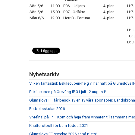
Sön 5/6
11:00
F06 - Häljarp
A-plan
H:7+
Sön 5/6
15:00
P07 - Ödåkra
A-plan
H:7+
Mån 6/6
12:00
Herr B - Fortuna
A-plan
H:7+
H: 
G: 
D: 
Nyhetsarkiv
Vilken fantastisk Eskilscupen-helg vi har haft på Glumslövs IP
Eskilscupen på Örevång IP 31 juli - 2 augusti!
Glumslövs FF får besök av en av våra sponsorer; Landskrona
Fotbollsskolan 2026
VM-final på IP – Kom och heja fram vinnaren tillsammans me
Knattefotboll för barn födda 2021
Glumslövs FF styrelse 2026 är på plats!