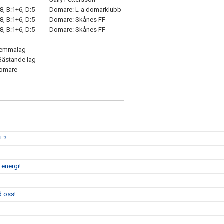
8, B:1+6, D:5
Domare: L-a domarklubb
8, B:1+6, D:5
Domare: Skånes FF
8, B:1+6, D:5
Domare: Skånes FF
Hemmalag
Gästande lag
Domare
! ?
 energi!
d oss!