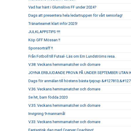
Vad har hänt i Glumslövs FF under 2024?
Dags att presentera hela ledartruppen för vårt seniorlag!
Tränarteamet klart inför 2025!
JULKLAPPSTIPS !!!!
Köp GFF Mössan !!
Sponsorträff !!
Från Fotboll till Futsal- Läs om Em Lundströms resa.
V.38: Veckans hemmamatcher och domare
JOYNA ERBJUDANDE PROVA PÅ UNDER SEPTEMBER UTAN 
Dags för anmälan till höstens bästa tjejcup &#127813;&#12
V.36: Veckans hemmamatcher och domare
Se hit, barn födda 2020
V.35: Veckans hemmamatcher och domare
Invigning 9-mannamål
V.33: Veckans hemmamatcher och domare
Fantastisk dag med Coerver Coaching!