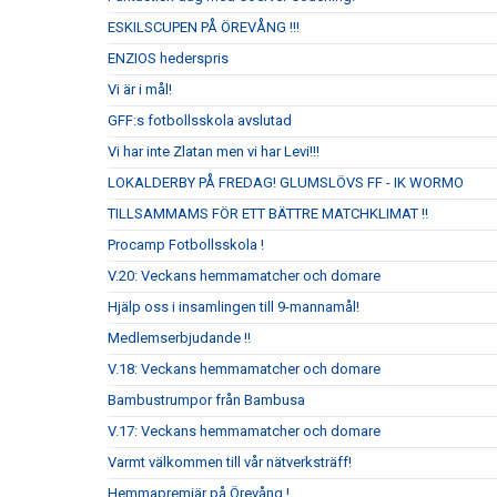
ESKILSCUPEN PÅ ÖREVÅNG !!!
ENZIOS hederspris
Vi är i mål!
GFF:s fotbollsskola avslutad
Vi har inte Zlatan men vi har Levi!!!
LOKALDERBY PÅ FREDAG! GLUMSLÖVS FF - IK WORMO
TILLSAMMAMS FÖR ETT BÄTTRE MATCHKLIMAT !!
Procamp Fotbollsskola !
V.20: Veckans hemmamatcher och domare
Hjälp oss i insamlingen till 9-mannamål!
Medlemserbjudande !!
V.18: Veckans hemmamatcher och domare
Bambustrumpor från Bambusa
V.17: Veckans hemmamatcher och domare
Varmt välkommen till vår nätverksträff!
Hemmapremiär på Örevång !