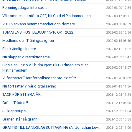
Föreningsdagar Intersport
2022-03-20 12:54
Välkommen att stötta GFF, bli Guld el Platinamedlem
2022-03-17 08:11
V.10: Veckans hemmamatcher och domare
2022-03-08 07:59
TOMATENS HUS TJEJCUP 15-16 OKT 2022
2022-02-25 12:54
Medlems och Träningsavgifter
2022-02-15 08:40
Fler kvinnliga ledare
2022-02-11 11:52
Nu släpper vi restriktionerna !
2022-02-09 10:47
Eldsjälen Enzio vill bidra igen! Bli Guldmedlem eller
2022-02-05 18:07
Platinamedlem
Vi fortsätter "Barnfotbollscoachprojektet"!!!
2022-01-28 08:09
Nu fortsätter vi vår digitalisering
2022-01-13 11:36
TACK FÖR ETT BRA ÅR!
2021-12-23 19:24
Gröna Tråden !!
2021-12-17 08:55
Julklappstips !
2021-12-09 11:04
Granen står så grann..
2021-12-03 10:55
GRATTIS TILL LANDSLAGSUTTAGNINGEN, Jonathan Levi!!
2021-12-02 11:00