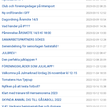
Club och föreningsdagar på Intersport
2023-03-22 08:25
Ny ordförande i GFF
2023-03-15 12:52
Dagordning Årsmöte 14/3
2023-03-09 10:54
Vad händer på IP???
2023-03-01 14:36
Påminnelse ÅRSMÖTE 14/3 Kl 18:00
2023-02-24 13:00
SAMARBETSPARTNERS SÖKES
2023-02-09 12:28
Serieindelning för seniorlagen fastställd !
2023-01-13 11:27
JULBREV !
2022-12-22 08:47
Den perfekta julklappen !!
2022-12-08 20:09
FÖRENINGSKLÄDER SOM JULKLAPP !
2022-11-23 12:00
Välkomna på Julmarknad lördag 26 november kl 12-15
2022-11-04 18:59
Tomatens Hus Tjejcup
2022-10-22 11:09
Nyfiken på att testa fotboll?
2022-10-16 15:38
Klart med tränare till Herrseniorerna 2023
2022-10-12 10:00
SKYNDA ANMÄL DIG TILL GÅSABOLL 2022
2022-10-11 12:00
V.41: Veckans hemmamatcher och domare
2022-10-10 12:12