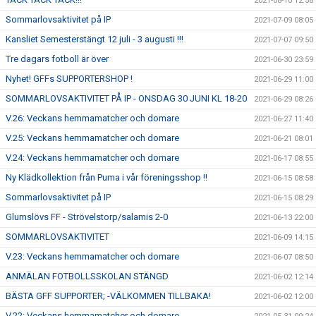
2021-08-10 12:58
Sommarlovsaktivitet på IP
2021-07-09 08:05
Kansliet Semesterstängt 12 juli - 3 augusti !!!
2021-07-07 09:50
Tre dagars fotboll är över
2021-06-30 23:59
Nyhet! GFFs SUPPORTERSHOP !
2021-06-29 11:00
SOMMARLOVSAKTIVITET PÅ IP - ONSDAG 30 JUNI KL 18-20
2021-06-29 08:26
V.26: Veckans hemmamatcher och domare
2021-06-27 11:40
V.25: Veckans hemmamatcher och domare
2021-06-21 08:01
V.24: Veckans hemmamatcher och domare
2021-06-17 08:55
Ny Klädkollektion från Puma i vår föreningsshop !!
2021-06-15 08:58
Sommarlovsaktivitet på IP
2021-06-15 08:29
Glumslövs FF - Strövelstorp/salamis 2-0
2021-06-13 22:00
SOMMARLOVSAKTIVITET
2021-06-09 14:15
V.23: Veckans hemmamatcher och domare
2021-06-07 08:50
ANMÄLAN FOTBOLLSSKOLAN STÄNGD
2021-06-02 12:14
BÄSTA GFF SUPPORTER; -VÄLKOMMEN TILLBAKA!
2021-06-02 12:00
V.22: Veckans hemmamatcher och domare