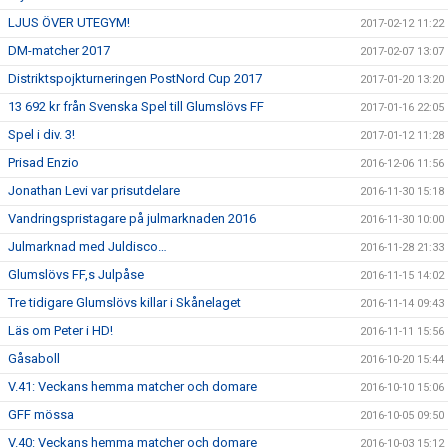
LJUS ÖVER UTEGYM!
2017-02-12 11:22
DM-matcher 2017
2017-02-07 13:07
Distriktspojkturneringen PostNord Cup 2017
2017-01-20 13:20
13 692 kr från Svenska Spel till Glumslövs FF
2017-01-16 22:05
Spel i div. 3!
2017-01-12 11:28
Prisad Enzio
2016-12-06 11:56
Jonathan Levi var prisutdelare
2016-11-30 15:18
Vandringspristagare på julmarknaden 2016
2016-11-30 10:00
Julmarknad med Juldisco…
2016-11-28 21:33
Glumslövs FF,s Julpåse
2016-11-15 14:02
Tre tidigare Glumslövs killar i Skånelaget
2016-11-14 09:43
Läs om Peter i HD!
2016-11-11 15:56
Gåsaboll
2016-10-20 15:44
V.41: Veckans hemma matcher och domare
2016-10-10 15:06
GFF mössa
2016-10-05 09:50
V.40: Veckans hemma matcher och domare
2016-10-03 15:12