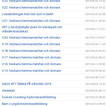
V.23: Veckans hemmamatcher och domare
2019-06-03 10:26
V.22: Veckans hemmamatcher och domare
2019-05-27 09:32
Livesändningen blev inte som vi tänkt!
2019-05-23 22:08
V.21: Veckans hemmamatcher och domare
2019-05-21 08:30
GFF´s Skobytarhylla (även för benskydd och
2019-05-17 12:51
målvaktshandskar)
V.20: Veckans hemmamatcher och domare
2019-05-13 09:07
V.19: Veckans hemmamatcher och domare
2019-05-06 11:24
V.18: Veckans hemmamatcher och domare
2019-04-29 09:00
V.17: Veckans hemma matcher och domare
2019-04-23 08:25
V.16: Veckans hemma matcher och domare
2019-04-15 09:00
V.15: Veckans hemma matcher och domare
2019-04-09 08:35
2019-04-08 13:37
DAGS ATT TÄNKA PÅ SÄSONG 2019
2019-04-02 14:30
Seriestart
2019-04-02 08:13
Coerver Coaching hade tränarutbildning
2019-03-25 08:00
Barn o ungdomsdomarutbildning
2019-03-14 08:00