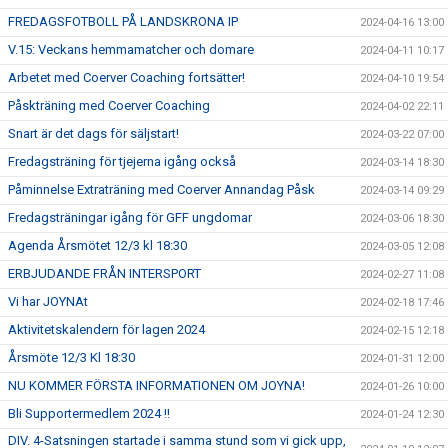
FREDAGSFOTBOLL PÅ LANDSKRONA IP
2024-04-16 13:00
V.15: Veckans hemmamatcher och domare
2024-04-11 10:17
Arbetet med Coerver Coaching fortsätter!
2024-04-10 19:54
Påskträning med Coerver Coaching
2024-04-02 22:11
Snart är det dags för säljstart!
2024-03-22 07:00
Fredagsträning för tjejerna igång också
2024-03-14 18:30
Påminnelse Extraträning med Coerver Annandag Påsk
2024-03-14 09:29
Fredagsträningar igång för GFF ungdomar
2024-03-06 18:30
Agenda Årsmötet 12/3 kl 18:30
2024-03-05 12:08
ERBJUDANDE FRÅN INTERSPORT
2024-02-27 11:08
Vi har JOYNAt
2024-02-18 17:46
Aktivitetskalendern för lagen 2024
2024-02-15 12:18
Årsmöte 12/3 Kl 18:30
2024-01-31 12:00
NU KOMMER FÖRSTA INFORMATIONEN OM JOYNA!
2024-01-26 10:00
Bli Supportermedlem 2024 !!
2024-01-24 12:30
DIV. 4-Satsningen startade i samma stund som vi gick upp,