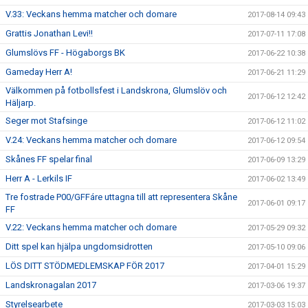
V.33: Veckans hemma matcher och domare
2017-08-14 09:43
Grattis Jonathan Levi!!
2017-07-11 17:08
Glumslövs FF - Högaborgs BK
2017-06-22 10:38
Gameday Herr A!
2017-06-21 11:29
Välkommen på fotbollsfest i Landskrona, Glumslöv och
2017-06-12 12:42
Häljarp.
Seger mot Stafsinge
2017-06-12 11:02
V.24: Veckans hemma matcher och domare
2017-06-12 09:54
Skånes FF spelar final
2017-06-09 13:29
Herr A - Lerkils IF
2017-06-02 13:49
Tre fostrade P00/GFFáre uttagna till att representera Skåne
2017-06-01 09:17
FF
V.22: Veckans hemma matcher och domare
2017-05-29 09:32
Ditt spel kan hjälpa ungdomsidrotten
2017-05-10 09:06
LÖS DITT STÖDMEDLEMSKAP FÖR 2017
2017-04-01 15:29
Landskronagalan 2017
2017-03-06 19:37
Styrelsearbete
2017-03-03 15:03