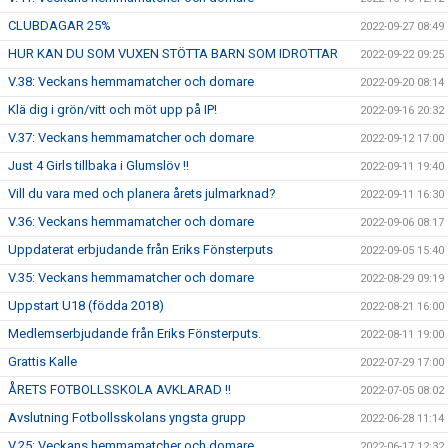
CLUBDAGAR 25%
2022-09-27 08:49
HUR KAN DU SOM VUXEN STÖTTA BARN SOM IDROTTAR
2022-09-22 09:25
V.38: Veckans hemmamatcher och domare
2022-09-20 08:14
Klä dig i grön/vitt och möt upp på IP!
2022-09-16 20:32
V.37: Veckans hemmamatcher och domare
2022-09-12 17:00
Just 4 Girls tillbaka i Glumslöv !!
2022-09-11 19:40
Vill du vara med och planera årets julmarknad?
2022-09-11 16:30
V.36: Veckans hemmamatcher och domare
2022-09-06 08:17
Uppdaterat erbjudande från Eriks Fönsterputs
2022-09-05 15:40
V.35: Veckans hemmamatcher och domare
2022-08-29 09:19
Uppstart U18 (födda 2018)
2022-08-21 16:00
Medlemserbjudande från Eriks Fönsterputs.
2022-08-11 19:00
Grattis Kalle
2022-07-29 17:00
ÅRETS FOTBOLLSSKOLA AVKLARAD !!
2022-07-05 08:02
Avslutning Fotbollsskolans yngsta grupp
2022-06-28 11:14
V.25: Veckans hemmamatcher och domare
2022-06-17 12:32