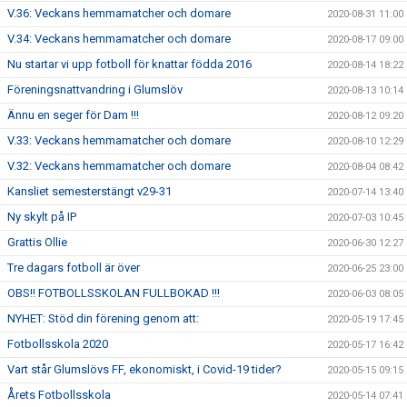
V.36: Veckans hemmamatcher och domare
2020-08-31 11:00
V.34: Veckans hemmamatcher och domare
2020-08-17 09:00
Nu startar vi upp fotboll för knattar födda 2016
2020-08-14 18:22
Föreningsnattvandring i Glumslöv
2020-08-13 10:14
Ännu en seger för Dam !!!
2020-08-12 09:20
V.33: Veckans hemmamatcher och domare
2020-08-10 12:29
V.32: Veckans hemmamatcher och domare
2020-08-04 08:42
Kansliet semesterstängt v29-31
2020-07-14 13:40
Ny skylt på IP
2020-07-03 10:45
Grattis Ollie
2020-06-30 12:27
Tre dagars fotboll är över
2020-06-25 23:00
OBS!! FOTBOLLSSKOLAN FULLBOKAD !!!
2020-06-03 08:05
NYHET: Stöd din förening genom att:
2020-05-19 17:45
Fotbollsskola 2020
2020-05-17 16:42
Vart står Glumslövs FF, ekonomiskt, i Covid-19 tider?
2020-05-15 09:15
Årets Fotbollsskola
2020-05-14 07:41