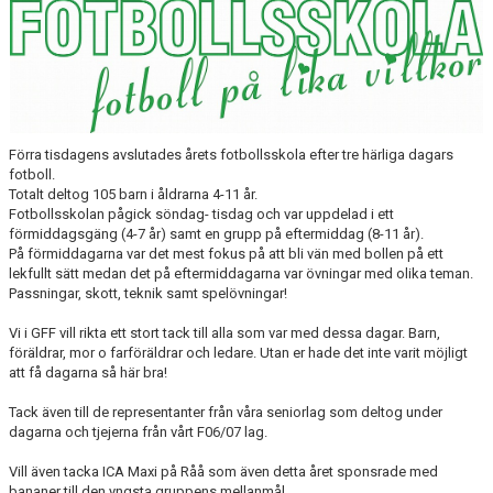
BLI MEDLEM
KLÄDKOLLEKTION
FOTBOLLSSKOLAN 2026
Förra tisdagens avslutades årets fotbollsskola efter tre härliga dagars
fotboll.
Totalt deltog 105 barn i åldrarna 4-11 år.
Fotbollsskolan pågick söndag- tisdag och var uppdelad i ett
förmiddagsgäng (4-7 år) samt en grupp på eftermiddag (8-11 år).
På förmiddagarna var det mest fokus på att bli vän med bollen på ett
lekfullt sätt medan det på eftermiddagarna var övningar med olika teman.
Passningar, skott, teknik samt spelövningar!
Vi i GFF vill rikta ett stort tack till alla som var med dessa dagar. Barn,
föräldrar, mor o farföräldrar och ledare. Utan er hade det inte varit möjligt
att få dagarna så här bra!
Tack även till de representanter från våra seniorlag som deltog under
dagarna och tjejerna från vårt F06/07 lag.
Vill även tacka ICA Maxi på Råå som även detta året sponsrade med
bananer till den yngsta gruppens mellanmål.