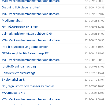
V.38: Veckans hemmamatcher och domare
2019-09-17 08:40
Dragning i Lördagens lotteri
2019-09-17 08:36
V.37: Veckans hemmamatcher och domare
2019-09-10 09:07
Medlemsrabatt!
2019-08-28 17:00
NY TRÄNINGSGRUPP f. 2015
2019-08-21 14:37
Julmarknadskommittén behöver DIG!
2019-08-21 14:00
V.34: Veckans hemmamatcher och domare
2019-08-20 08:36
Info fr Styrelse o Ungdomssektion
2019-08-14 10:20
GFF-talang klar för Falkenbergs FF
2019-08-13 15:03
V.33: Veckans hemmamatcher och domare
2019-08-13 08:19
Idrottsföreningarnas dag
2019-08-05 13:02
Kansliet Semesterstängt
2019-07-16 15:44
Skobytarhyllan !!!
2019-07-10 13:04
Sol, regn, storm och massor av glädje!
2019-07-03 10:00
VAKTmästarBYTE
2019-06-24 13:05
V.24: Veckans hemmamatcher och domare
2019-06-11 08:01