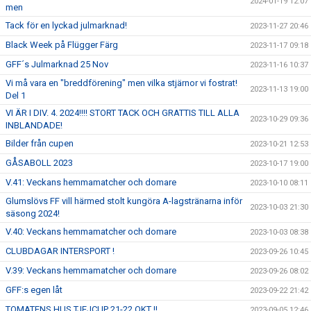
2024-01-19 12:07
men
Tack för en lyckad julmarknad!
2023-11-27 20:46
Black Week på Flügger Färg
2023-11-17 09:18
GFF´s Julmarknad 25 Nov
2023-11-16 10:37
Vi må vara en "breddförening" men vilka stjärnor vi fostrat!
2023-11-13 19:00
Del 1
VI ÄR I DIV. 4. 2024!!!! STORT TACK OCH GRATTIS TILL ALLA
2023-10-29 09:36
INBLANDADE!
Bilder från cupen
2023-10-21 12:53
GÅSABOLL 2023
2023-10-17 19:00
V.41: Veckans hemmamatcher och domare
2023-10-10 08:11
Glumslövs FF vill härmed stolt kungöra A-lagstränarna inför
2023-10-03 21:30
säsong 2024!
V.40: Veckans hemmamatcher och domare
2023-10-03 08:38
CLUBDAGAR INTERSPORT !
2023-09-26 10:45
V.39: Veckans hemmamatcher och domare
2023-09-26 08:02
GFF:s egen låt
2023-09-22 21:42
TOMATENS HUS TJEJCUP 21-22 OKT !!
2023-09-05 12:46