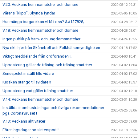
V.20: Veckans hemmamatcher och domare
2020-05-12 09:31
Vårens "klipp"! Skynda fynda!
2020-05-05 10:05
Hur många burgare kan vi få i oss? &#127828;
2020-04-28 08:17
V.18: Veckans hemmamatcher och domare
2020-04-28 08:01
Ingen publik på barn- och ungdomsmatcher
2020-04-24 15:55
Nya riktlinjer från Skåneboll och Folkhälsomyndigheten
2020-04-18 17:52
Viktigt meddelande från ordföranden !!
2020-04-03 10:41
Uppdatering gällande träning och träningsmatcher
2020-04-02 17:04
Seriespelet inställt tills vidare
2020-04-02 17:02
Kiosken stängd tillsvidare !!
2020-04-02 13:37
Uppdatering vad gäller träningsmatcher
2020-04-02 12:10
V.14: Veckans hemmamatcher och domare
2020-03-31 10:20
Inställda inomhusträningar och övriga rekommendationer
2020-03-25 08:06
pga Coronaviruset !
V.13: Veckans aktiviteter
2020-03-23 09:00
Föreningsdagar hos Intersport !!
2020-03-18 09:36