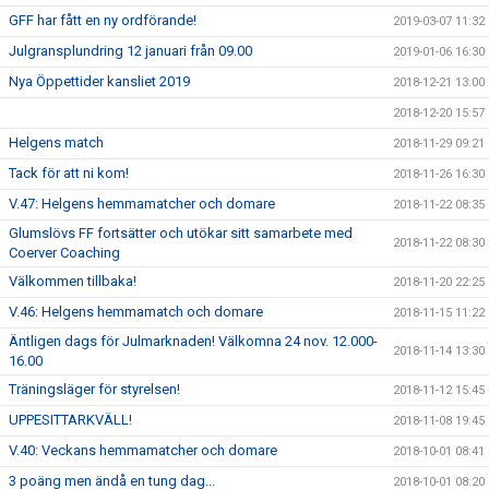
GFF har fått en ny ordförande!
2019-03-07 11:32
Julgransplundring 12 januari från 09.00
2019-01-06 16:30
Nya Öppettider kansliet 2019
2018-12-21 13:00
2018-12-20 15:57
Helgens match
2018-11-29 09:21
Tack för att ni kom!
2018-11-26 16:30
V.47: Helgens hemmamatcher och domare
2018-11-22 08:35
Glumslövs FF fortsätter och utökar sitt samarbete med
2018-11-22 08:30
Coerver Coaching
Välkommen tillbaka!
2018-11-20 22:25
V.46: Helgens hemmamatch och domare
2018-11-15 11:22
Äntligen dags för Julmarknaden! Välkomna 24 nov. 12.000-
2018-11-14 13:30
16.00
Träningsläger för styrelsen!
2018-11-12 15:45
UPPESITTARKVÄLL!
2018-11-08 19:45
V.40: Veckans hemmamatcher och domare
2018-10-01 08:41
3 poäng men ändå en tung dag...
2018-10-01 08:20