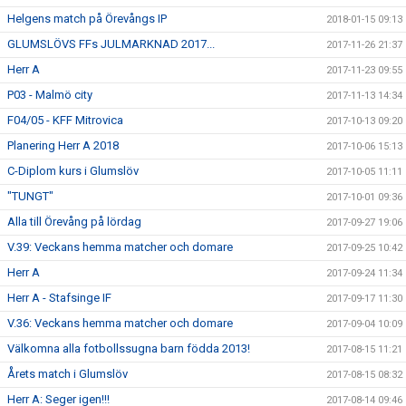
Helgens match på Örevångs IP
2018-01-15 09:13
GLUMSLÖVS FFs JULMARKNAD 2017...
2017-11-26 21:37
Herr A
2017-11-23 09:55
P03 - Malmö city
2017-11-13 14:34
F04/05 - KFF Mitrovica
2017-10-13 09:20
Planering Herr A 2018
2017-10-06 15:13
C-Diplom kurs i Glumslöv
2017-10-05 11:11
"TUNGT"
2017-10-01 09:36
Alla till Örevång på lördag
2017-09-27 19:06
V.39: Veckans hemma matcher och domare
2017-09-25 10:42
Herr A
2017-09-24 11:34
Herr A - Stafsinge IF
2017-09-17 11:30
V.36: Veckans hemma matcher och domare
2017-09-04 10:09
Välkomna alla fotbollssugna barn födda 2013!
2017-08-15 11:21
Årets match i Glumslöv
2017-08-15 08:32
Herr A: Seger igen!!!
2017-08-14 09:46