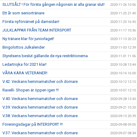
SLUTSÅLT ! För första gången någonsin är alla granar slut!
2020-11-26 10:06
Ett år som seniortränare
2020-11-25 21:40
Första nyförvärvet på damsidan!
2020-11-25 16:45
JULKLAPPAR FRÅN TEAM INTERSPORT
2020-11-17 10:36
Ny tränare klar för juniorlaget!
2020-11-13 20:23
Bingolottos Julkalender
2020-11-03 12:39
Styrelsens beslut gällande de nya restriktionerna
2020-11-01 11:06
Ledartrojka för 2021 klar!
2020-10-28 13:44
VÅRA KÄRA VETERANER!
2020-10-14 16:00
V.42: Veckans hemmamatcher och domare
2020-10-12 12:15
Ravelli- Shopen är öppen igen !!!
2020-10-07 12:10
V.40: Veckans hemmamatcher och domare
2020-09-28 13:40
V.39: Veckans hemmamatcher och domare
2020-09-21 10:20
V.38: Veckans hemmamatcher och domare
2020-09-13 20:39
Föreningsdagar på INTERSPORT !!!
2020-09-08 09:05
V.37: Veckans hemmamatcher och domare
2020-09-07 08:34