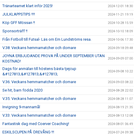
Tränarteamet klart inför 2025!
2024-12-01 18:30
JULKLAPPSTIPS !!!!
2024-11-21 19:19
Köp GFF Mössan !!
2024-10-28 15:59
Sponsorträff !!
2024-10-10 18:09
Från Fotboll till Futsal- Läs om Em Lundströms resa.
2024-10-06 17:30
V.38: Veckans hemmamatcher och domare
2024-09-18 09:48
JOYNA ERBJUDANDE PROVA PÅ UNDER SEPTEMBER UTAN
2024-09-09 07:00
KOSTNAD!
Dags för anmälan till höstens bästa tjejcup
2024-09-08 10:22
&#127813;&#127813;&#127813;
V.36: Veckans hemmamatcher och domare
2024-09-03 08:22
Se hit, barn födda 2020
2024-08-28 22:02
V.35: Veckans hemmamatcher och domare
2024-08-28 11:07
Invigning 9-mannamål
2024-08-19 21:35
V.33: Veckans hemmamatcher och domare
2024-08-13 12:08
Fantastisk dag med Coerver Coaching!
2024-08-01 06:49
ESKILSCUPEN PÅ ÖREVÅNG !!!
2024-07-24 09:38