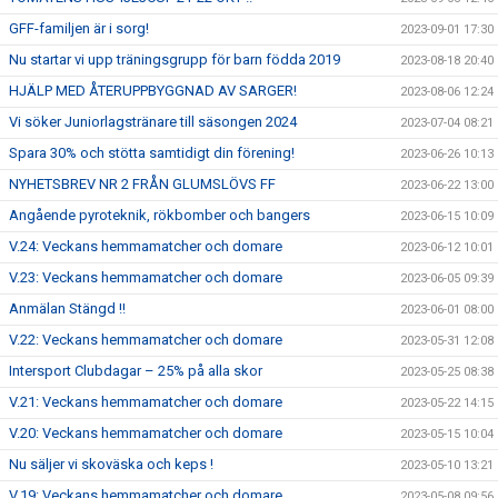
GFF-familjen är i sorg!
2023-09-01 17:30
Nu startar vi upp träningsgrupp för barn födda 2019
2023-08-18 20:40
HJÄLP MED ÅTERUPPBYGGNAD AV SARGER!
2023-08-06 12:24
Vi söker Juniorlagstränare till säsongen 2024
2023-07-04 08:21
Spara 30% och stötta samtidigt din förening!
2023-06-26 10:13
NYHETSBREV NR 2 FRÅN GLUMSLÖVS FF
2023-06-22 13:00
Angående pyroteknik, rökbomber och bangers
2023-06-15 10:09
V.24: Veckans hemmamatcher och domare
2023-06-12 10:01
V.23: Veckans hemmamatcher och domare
2023-06-05 09:39
Anmälan Stängd !!
2023-06-01 08:00
V.22: Veckans hemmamatcher och domare
2023-05-31 12:08
Intersport Clubdagar – 25% på alla skor
2023-05-25 08:38
V.21: Veckans hemmamatcher och domare
2023-05-22 14:15
V.20: Veckans hemmamatcher och domare
2023-05-15 10:04
Nu säljer vi skoväska och keps !
2023-05-10 13:21
V.19: Veckans hemmamatcher och domare
2023-05-08 09:56