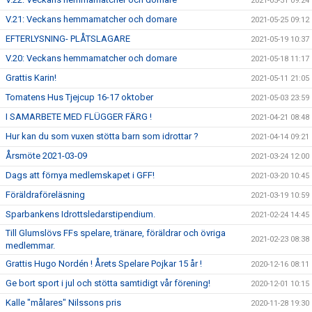
2021-05-31 09:24
V.21: Veckans hemmamatcher och domare
2021-05-25 09:12
EFTERLYSNING- PLÅTSLAGARE
2021-05-19 10:37
V.20: Veckans hemmamatcher och domare
2021-05-18 11:17
Grattis Karin!
2021-05-11 21:05
Tomatens Hus Tjejcup 16-17 oktober
2021-05-03 23:59
I SAMARBETE MED FLÜGGER FÄRG !
2021-04-21 08:48
Hur kan du som vuxen stötta barn som idrottar ?
2021-04-14 09:21
Årsmöte 2021-03-09
2021-03-24 12:00
Dags att förnya medlemskapet i GFF!
2021-03-20 10:45
Föräldraföreläsning
2021-03-19 10:59
Sparbankens Idrottsledarstipendium.
2021-02-24 14:45
Till Glumslövs FFs spelare, tränare, föräldrar och övriga
2021-02-23 08:38
medlemmar.
Grattis Hugo Nordén ! Årets Spelare Pojkar 15 år !
2020-12-16 08:11
Ge bort sport i jul och stötta samtidigt vår förening!
2020-12-01 10:15
Kalle "målares" Nilssons pris
2020-11-28 19:30