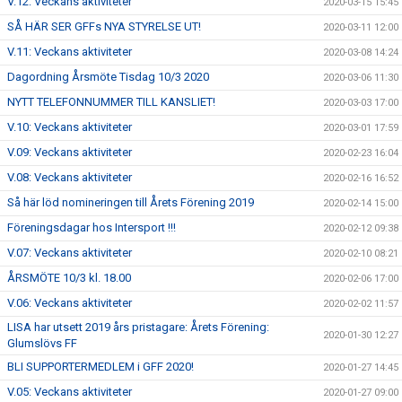
V.12: Veckans aktiviteter
2020-03-15 15:45
SÅ HÄR SER GFFs NYA STYRELSE UT!
2020-03-11 12:00
V.11: Veckans aktiviteter
2020-03-08 14:24
Dagordning Årsmöte Tisdag 10/3 2020
2020-03-06 11:30
NYTT TELEFONNUMMER TILL KANSLIET!
2020-03-03 17:00
V.10: Veckans aktiviteter
2020-03-01 17:59
V.09: Veckans aktiviteter
2020-02-23 16:04
V.08: Veckans aktiviteter
2020-02-16 16:52
Så här löd nomineringen till Årets Förening 2019
2020-02-14 15:00
Föreningsdagar hos Intersport !!!
2020-02-12 09:38
V.07: Veckans aktiviteter
2020-02-10 08:21
ÅRSMÖTE 10/3 kl. 18.00
2020-02-06 17:00
V.06: Veckans aktiviteter
2020-02-02 11:57
LISA har utsett 2019 års pristagare: Årets Förening:
2020-01-30 12:27
Glumslövs FF
BLI SUPPORTERMEDLEM i GFF 2020!
2020-01-27 14:45
V.05: Veckans aktiviteter
2020-01-27 09:00