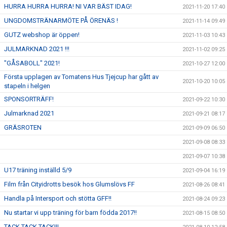
HURRA HURRA HURRA! NI VAR BÄST IDAG!
2021-11-20 17:40
UNGDOMSTRÄNARMÖTE PÅ ÖRENÄS !
2021-11-14 09:49
GUTZ webshop är öppen!
2021-11-03 10:43
JULMARKNAD 2021 !!!
2021-11-02 09:25
"GÅSABOLL" 2021!
2021-10-27 12:00
Första upplagen av Tomatens Hus Tjejcup har gått av
2021-10-20 10:05
stapeln i helgen
SPONSORTRÄFF!
2021-09-22 10:30
Julmarknad 2021
2021-09-21 08:17
GRÄSROTEN
2021-09-09 06:50
2021-09-08 08:33
2021-09-07 10:38
U17 träning inställd 5/9
2021-09-04 16:19
Film från Cityidrotts besök hos Glumslövs FF
2021-08-26 08:41
Handla på Intersport och stötta GFF!!
2021-08-24 09:23
Nu startar vi upp träning för barn födda 2017!!
2021-08-15 08:50
TACK TACK TACK!!!