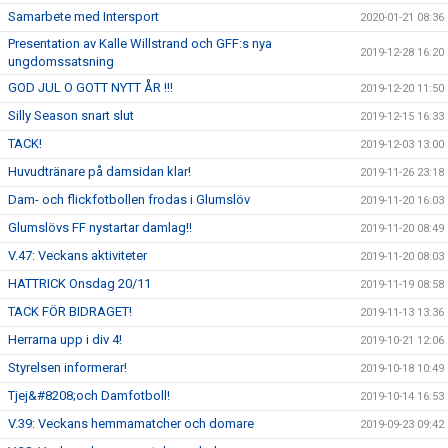
Samarbete med Intersport
2020-01-21 08:36
Presentation av Kalle Willstrand och GFF:s nya
2019-12-28 16:20
ungdomssatsning
GOD JUL O GOTT NYTT ÅR !!!
2019-12-20 11:50
Silly Season snart slut
2019-12-15 16:33
TACK!
2019-12-03 13:00
Huvudtränare på damsidan klar!
2019-11-26 23:18
Dam- och flickfotbollen frodas i Glumslöv
2019-11-20 16:03
Glumslövs FF nystartar damlag!!
2019-11-20 08:49
V.47: Veckans aktiviteter
2019-11-20 08:03
HATTRICK Onsdag 20/11
2019-11-19 08:58
TACK FÖR BIDRAGET!
2019-11-13 13:36
Herrarna upp i div 4!
2019-10-21 12:06
Styrelsen informerar!
2019-10-18 10:49
Tjej&#8208;och Damfotboll!
2019-10-14 16:53
V.39: Veckans hemmamatcher och domare
2019-09-23 09:42