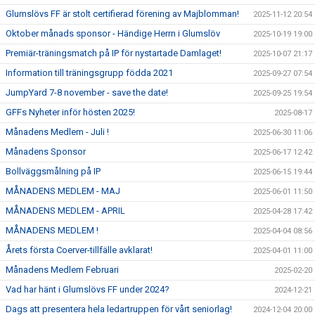
Glumslövs FF är stolt certifierad förening av Majblomman!
2025-11-12 20:54
Oktober månads sponsor - Händige Herrn i Glumslöv
2025-10-19 19:00
Premiär-träningsmatch på IP för nystartade Damlaget!
2025-10-07 21:17
Information till träningsgrupp födda 2021
2025-09-27 07:54
JumpYard 7-8 november - save the date!
2025-09-25 19:54
GFFs Nyheter inför hösten 2025!
2025-08-17
Månadens Medlem - Juli !
2025-06-30 11:06
Månadens Sponsor
2025-06-17 12:42
Bollväggsmålning på IP
2025-06-15 19:44
MÅNADENS MEDLEM - MAJ
2025-06-01 11:50
MÅNADENS MEDLEM - APRIL
2025-04-28 17:42
MÅNADENS MEDLEM !
2025-04-04 08:56
Årets första Coerver-tillfälle avklarat!
2025-04-01 11:00
Månadens Medlem Februari
2025-02-20
Vad har hänt i Glumslövs FF under 2024?
2024-12-21
Dags att presentera hela ledartruppen för vårt seniorlag!
2024-12-04 20:00