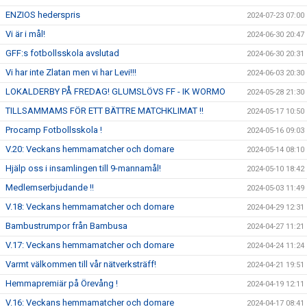
ENZIOS hederspris
2024-07-23 07:00
Vi är i mål!
2024-06-30 20:47
GFF:s fotbollsskola avslutad
2024-06-30 20:31
Vi har inte Zlatan men vi har Levi!!!
2024-06-03 20:30
LOKALDERBY PÅ FREDAG! GLUMSLÖVS FF - IK WORMO
2024-05-28 21:30
TILLSAMMAMS FÖR ETT BÄTTRE MATCHKLIMAT !!
2024-05-17 10:50
Procamp Fotbollsskola !
2024-05-16 09:03
V.20: Veckans hemmamatcher och domare
2024-05-14 08:10
Hjälp oss i insamlingen till 9-mannamål!
2024-05-10 18:42
Medlemserbjudande !!
2024-05-03 11:49
V.18: Veckans hemmamatcher och domare
2024-04-29 12:31
Bambustrumpor från Bambusa
2024-04-27 11:21
V.17: Veckans hemmamatcher och domare
2024-04-24 11:24
Varmt välkommen till vår nätverksträff!
2024-04-21 19:51
Hemmapremiär på Örevång !
2024-04-19 12:11
V.16: Veckans hemmamatcher och domare
2024-04-17 08:41